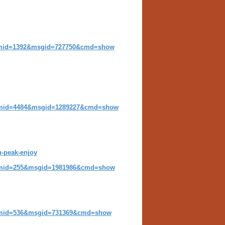
&frmid=1392&msgid=727750&cmd=show
&frmid=4484&msgid=1289227&cmd=show
eu-peak-enjoy
&frmid=255&msgid=1981986&cmd=show
&frmid=536&msgid=731369&cmd=show