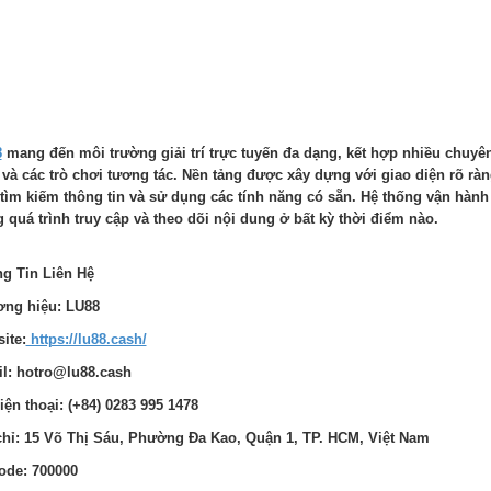
8
mang đến môi trường giải trí trực tuyến đa dạng, kết hợp nhiều chuy
 và các trò chơi tương tác. Nền tảng được xây dựng với giao diện rõ rà
 tìm kiếm thông tin và sử dụng các tính năng có sẵn. Hệ thống vận hành ổ
g quá trình truy cập và theo dõi nội dung ở bất kỳ thời điểm nào.
g Tin Liên Hệ
ng hiệu: LU88
ite:
https://lu88.cash/
l: hotro@lu88.cash
iện thoại: (+84) 0283 995 1478
chỉ: 15 Võ Thị Sáu, Phường Đa Kao, Quận 1, TP. HCM, Việt Nam
ode: 700000