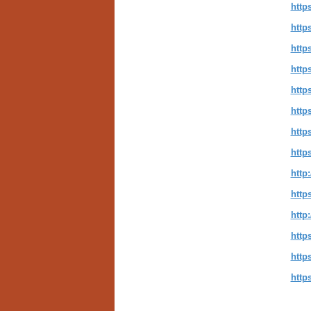
http
http
http
http
http
http
http
http
http
http
http
http
http
http