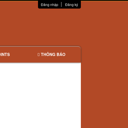
Đăng nhập
Đăng ký
INTS
THÔNG BÁO