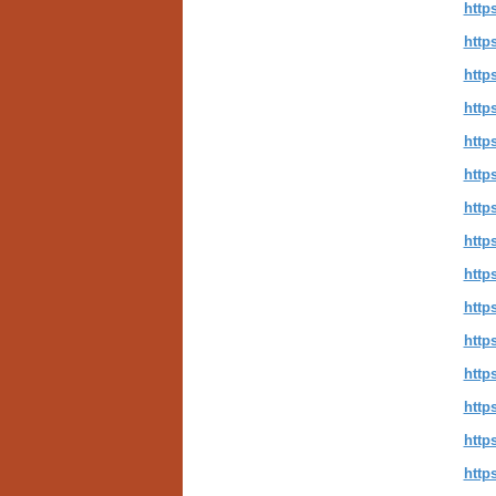
http
http
http
http
http
http
http
https
http
http
http
http
http
http
http