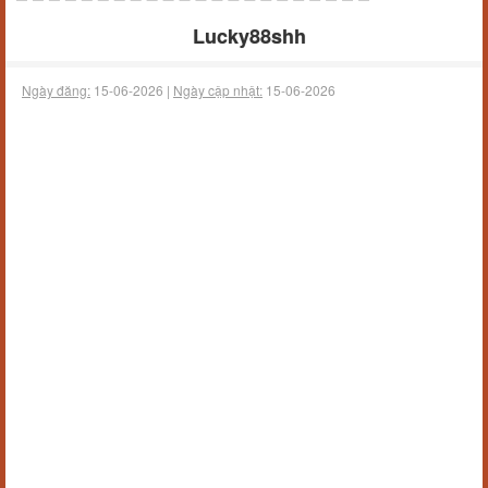
Lucky88shh
Ngày đăng:
15-06-2026 |
Ngày cập nhật:
15-06-2026