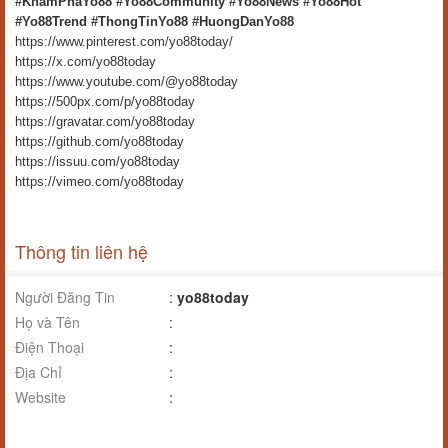
#KhamPhaYo88 #Yo88Community #Yo88News #Yo88Hot
#Yo88Trend #ThongTinYo88 #HuongDanYo88
https://www.pinterest.com/yo88today/
https://x.com/yo88today
https://www.youtube.com/@yo88today
https://500px.com/p/yo88today
https://gravatar.com/yo88today
https://github.com/yo88today
https://issuu.com/yo88today
https://vimeo.com/yo88today
Thông tin liên hệ
Người Đăng Tin
:
yo88today
Họ và Tên
:
Điện Thoại
:
Địa Chỉ
:
Website
: