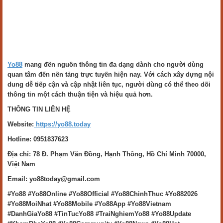
Yo88
mang đến nguồn thông tin đa dạng dành cho người dùng
quan tâm đến nền tảng trực tuyến hiện nay. Với cách xây dựng nội
dung dễ tiếp cận và cập nhật liên tục, người dùng có thể theo dõi
thông tin một cách thuận tiện và hiệu quả hơn.
THÔNG TIN LIÊN HỆ
Website:
https://yo88.today
Hotline: 0951837623
Địa chỉ: 78 Đ. Phạm Văn Đồng, Hạnh Thông, Hồ Chí Minh 70000,
Việt Nam
Email: yo88today@gmail.com
#Yo88 #Yo88Online #Yo88Official #Yo88ChinhThuc #Yo882026
#Yo88MoiNhat #Yo88Mobile #Yo88App #Yo88Vietnam
#DanhGiaYo88 #TinTucYo88 #TraiNghiemYo88 #Yo88Update