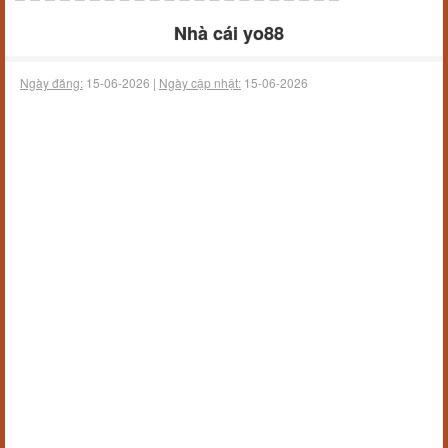
Nhà cái yo88
Ngày đăng:
15-06-2026 |
Ngày cập nhật:
15-06-2026