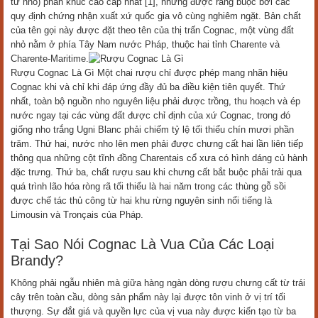
từ nho) phân khúc cao cấp nhất [1], nhưng được ràng buộc bởi các
quy định chứng nhận xuất xứ quốc gia vô cùng nghiêm ngặt. Bản chất
của tên gọi này được đặt theo tên của thị trấn Cognac, một vùng đất
nhỏ nằm ở phía Tây Nam nước Pháp, thuộc hai tỉnh Charente và
Charente-Maritime.
Rượu Cognac Là Gì Một chai rượu chỉ được phép mang nhãn hiệu
Cognac khi và chỉ khi đáp ứng đầy đủ ba điều kiện tiên quyết. Thứ
nhất, toàn bộ nguồn nho nguyên liệu phải được trồng, thu hoạch và ép
nước ngay tại các vùng đất được chỉ định của xứ Cognac, trong đó
giống nho trắng Ugni Blanc phải chiếm tỷ lệ tối thiểu chín mươi phần
trăm. Thứ hai, nước nho lên men phải được chưng cất hai lần liên tiếp
thông qua những cột tĩnh đồng Charentais cổ xưa có hình dáng củ hành
đặc trưng. Thứ ba, chất rượu sau khi chưng cất bắt buộc phải trải qua
quá trình lão hóa ròng rã tối thiểu là hai năm trong các thùng gỗ sồi
được chế tác thủ công từ hai khu rừng nguyên sinh nổi tiếng là
Limousin và Tronçais của Pháp.
Tại Sao Nói Cognac Là Vua Của Các Loại
Brandy?
Không phải ngẫu nhiên mà giữa hàng ngàn dòng rượu chưng cất từ trái
cây trên toàn cầu, dòng sản phẩm này lại được tôn vinh ở vị trí tối
thượng. Sự đắt giá và quyền lực của vị vua này được kiến tạo từ ba