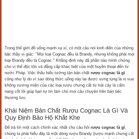
Trong thế giới đồ uống mạnh xa xỉ, có một câu nói kinh điển của những
bậc thầy vị giác: "Mọi loại Cognac đều là Brandy, nhưng không phải mọi
loại Brandy đều là Cognac." Khẳng định này đã phần nào minh chứng
cho vị thế độc tôn và đẳng cấp khác biệt của một huyền thoại đến từ
nước Pháp. Việc thấu hiểu tường tận bản chất
rượu cognac là gì
cũng như lý do vì sao dòng thức uống này lại được xưng tụng là vị vua
không vương miện của các loại rượu chưng cất từ trái cây là cẩm
nang cốt lõi giúp bạn tự tin làm chủ mọi câu chuyện trên bàn tiệc
thượng lưu.
Khái Niệm Bản Chất Rượu Cognac Là Gì Và
Quy Định Bảo Hộ Khắt Khe
Để trả lời một cách chính xác nhất cho câu hỏi
rượu cognac là gì
,
chúng ta phải hiểu đây là một dòng rượu Brandy (rượu mạnh chưng cất