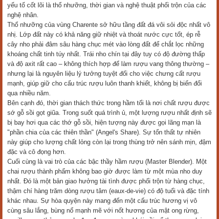
yếu tố cốt lõi là thổ nhưỡng, thời gian và nghệ thuật phối trộn của các
nghệ nhân.
Thổ nhưỡng của vùng Charente sở hữu tầng đất đá vôi sỏi độc nhất vô
nhị. Lớp đất này có khả năng giữ nhiệt và thoát nước cực tốt, ép rễ
cây nho phải đâm sâu hàng chục mét vào lòng đất để chắt lọc những
khoáng chất tinh túy nhất. Trái nho chín tại đây tuy có độ đường thấp
và độ axit rất cao – không thích hợp để làm rượu vang thông thường –
nhưng lại là nguyên liệu lý tưởng tuyệt đối cho việc chưng cất rượu
mạnh, giúp giữ cho cấu trúc rượu luôn thanh khiết, không bị biến đổi
qua nhiều năm.
Bên cạnh đó, thời gian thách thức trong hầm tối là nơi chất rượu được
sớ gỗ sồi gọt giũa. Trong suốt quá trình ủ, một lượng rượu nhất định sẽ
bị bay hơi qua các thớ gỗ sồi, hiện tượng này được gọi lãng mạn là
"phần chia của các thiên thần" (Angel's Share). Sự tổn thất tự nhiên
này giúp cho lượng chất lỏng còn lại trong thùng trở nên sánh mịn, đậm
đặc và cô đọng hơn.
Cuối cùng là vai trò của các bậc thầy hầm rượu (Master Blender). Một
chai rượu thành phẩm không bao giờ được làm từ một mùa nho duy
nhất. Đó là một bản giao hưởng tài tình được phối trộn từ hàng chục,
thậm chí hàng trăm dòng rượu tâm (eaux-de-vie) có độ tuổi và đặc tính
khác nhau. Sự hòa quyện này mang đến một cấu trúc hương vị vô
cùng sâu lắng, bùng nổ mạnh mẽ với nốt hương của mật ong rừng,