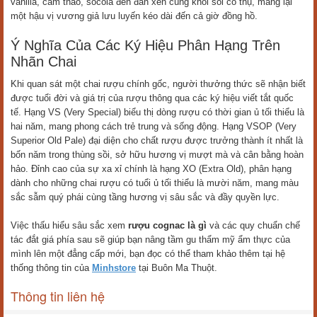
vanilla, cam thảo, socola đen đan xen cùng khói sồi cổ thụ, mang lại
một hậu vị vương giả lưu luyến kéo dài đến cả giờ đồng hồ.
Ý Nghĩa Của Các Ký Hiệu Phân Hạng Trên
Nhãn Chai
Khi quan sát một chai rượu chính gốc, người thưởng thức sẽ nhận biết
được tuổi đời và giá trị của rượu thông qua các ký hiệu viết tắt quốc
tế. Hạng VS (Very Special) biểu thị dòng rượu có thời gian ủ tối thiểu là
hai năm, mang phong cách trẻ trung và sống động. Hạng VSOP (Very
Superior Old Pale) đại diện cho chất rượu được trưởng thành ít nhất là
bốn năm trong thùng sồi, sở hữu hương vị mượt mà và cân bằng hoàn
hảo. Đỉnh cao của sự xa xỉ chính là hạng XO (Extra Old), phân hạng
dành cho những chai rượu có tuổi ủ tối thiểu là mười năm, mang màu
sắc sẫm quý phái cùng tầng hương vị sâu sắc và đầy quyền lực.
Việc thấu hiểu sâu sắc xem
rượu cognac là gì
và các quy chuẩn chế
tác đắt giá phía sau sẽ giúp bạn nâng tầm gu thẩm mỹ ẩm thực của
mình lên một đẳng cấp mới, bạn đọc có thể tham khảo thêm tại hệ
thống thông tin của
Minhstore
tại Buôn Ma Thuột.
Thông tin liên hệ