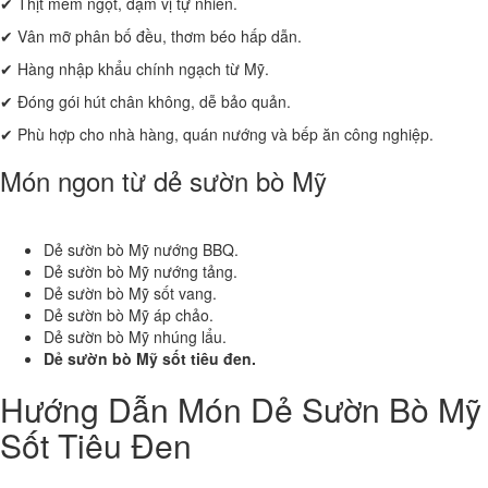
✔ Thịt mềm ngọt, đậm vị tự nhiên.
✔ Vân mỡ phân bố đều, thơm béo hấp dẫn.
✔ Hàng nhập khẩu chính ngạch từ Mỹ.
✔ Đóng gói hút chân không, dễ bảo quản.
✔ Phù hợp cho nhà hàng, quán nướng và bếp ăn công nghiệp.
Món ngon từ dẻ sườn bò Mỹ
Dẻ sườn bò Mỹ nướng BBQ.
Dẻ sườn bò Mỹ nướng tảng.
Dẻ sườn bò Mỹ sốt vang.
Dẻ sườn bò Mỹ áp chảo.
Dẻ sườn bò Mỹ nhúng lẩu.
Dẻ sườn bò Mỹ sốt tiêu đen.
Hướng Dẫn Món Dẻ Sườn Bò Mỹ
Sốt Tiêu Đen