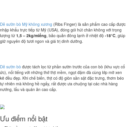
Dẻ sườn bò Mỹ không xương
(Ribs Finger) là sản phẩm cao cấp được
nhập khẩu trực tiếp từ Mỹ (USA), đóng gói hút chân không với trọng
lượng từ
1,5 – 2kg/miếng
, bảo quản đông lạnh ở nhiệt độ
-18°C
, giúp
giữ nguyên độ tươi ngon và giá trị dinh dưỡng.
Dẻ sườn bò
được tách lọc từ phần sườn trước của con bò (khu vực cổ
ức), nổi tiếng với những thớ thịt mềm, ngọt đậm đà cùng lớp mỡ xen
kẽ đều đẹp. Khi chế biến, thịt có độ giòn sần sật đặc trưng, thơm béo
tự nhiên mà không hề ngấy, rất được ưa chuộng tại các nhà hàng
nướng, lẩu và quán ăn cao cấp.
Ưu điểm nổi bật