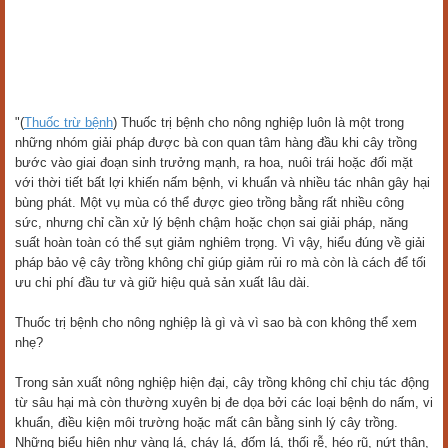
"(
Thuốc trừ bệnh
) Thuốc trị bệnh cho nông nghiệp luôn là một trong
những nhóm giải pháp được bà con quan tâm hàng đầu khi cây trồng
bước vào giai đoạn sinh trưởng mạnh, ra hoa, nuôi trái hoặc đối mặt
với thời tiết bất lợi khiến nấm bệnh, vi khuẩn và nhiều tác nhân gây hại
bùng phát. Một vụ mùa có thể được gieo trồng bằng rất nhiều công
sức, nhưng chỉ cần xử lý bệnh chậm hoặc chọn sai giải pháp, năng
suất hoàn toàn có thể sụt giảm nghiêm trọng. Vì vậy, hiểu đúng về giải
pháp bảo vệ cây trồng không chỉ giúp giảm rủi ro mà còn là cách để tối
ưu chi phí đầu tư và giữ hiệu quả sản xuất lâu dài.
Thuốc trị bệnh cho nông nghiệp là gì và vì sao bà con không thể xem
nhẹ?
Trong sản xuất nông nghiệp hiện đại, cây trồng không chỉ chịu tác động
từ sâu hại mà còn thường xuyên bị đe dọa bởi các loại bệnh do nấm, vi
khuẩn, điều kiện môi trường hoặc mất cân bằng sinh lý cây trồng.
Những biểu hiện như vàng lá, cháy lá, đốm lá, thối rễ, héo rũ, nứt thân,