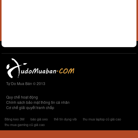
Tự Do Mua Bán © 2013
Quy chế hoạt động
Chính sách bảo mật thông tin cá nhân
Cơ chế giải quyết tranh chấp
Băng keo 3M
báo giá seo
thẻ tín dụng vib
thu mua laptop cũ giá cao
thu mua gaming cũ giá cao