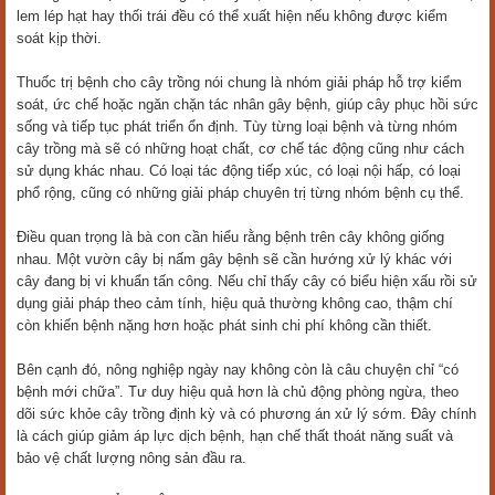
lem lép hạt hay thối trái đều có thể xuất hiện nếu không được kiểm
soát kịp thời.
Thuốc trị bệnh cho cây trồng nói chung là nhóm giải pháp hỗ trợ kiểm
soát, ức chế hoặc ngăn chặn tác nhân gây bệnh, giúp cây phục hồi sức
sống và tiếp tục phát triển ổn định. Tùy từng loại bệnh và từng nhóm
cây trồng mà sẽ có những hoạt chất, cơ chế tác động cũng như cách
sử dụng khác nhau. Có loại tác động tiếp xúc, có loại nội hấp, có loại
phổ rộng, cũng có những giải pháp chuyên trị từng nhóm bệnh cụ thể.
Điều quan trọng là bà con cần hiểu rằng bệnh trên cây không giống
nhau. Một vườn cây bị nấm gây bệnh sẽ cần hướng xử lý khác với
cây đang bị vi khuẩn tấn công. Nếu chỉ thấy cây có biểu hiện xấu rồi sử
dụng giải pháp theo cảm tính, hiệu quả thường không cao, thậm chí
còn khiến bệnh nặng hơn hoặc phát sinh chi phí không cần thiết.
Bên cạnh đó, nông nghiệp ngày nay không còn là câu chuyện chỉ “có
bệnh mới chữa”. Tư duy hiệu quả hơn là chủ động phòng ngừa, theo
dõi sức khỏe cây trồng định kỳ và có phương án xử lý sớm. Đây chính
là cách giúp giảm áp lực dịch bệnh, hạn chế thất thoát năng suất và
bảo vệ chất lượng nông sản đầu ra.