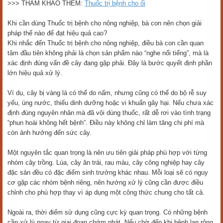
>>> THAM KHẢO THÊM:
Thuốc trị bệnh cho ổi
Khi cần dùng Thuốc trị bệnh cho nông nghiệp, bà con nên chọn giải
pháp thế nào để đạt hiệu quả cao?
Khi nhắc đến Thuốc trị bệnh cho nông nghiệp, điều bà con cần quan
tâm đầu tiên không phải là chọn sản phẩm nào “nghe nổi tiếng”, mà là
xác định đúng vấn đề cây đang gặp phải. Đây là bước quyết định phần
lớn hiệu quả xử lý.
Ví dụ, cây bị vàng lá có thể do nấm, nhưng cũng có thể do bộ rễ suy
yếu, úng nước, thiếu dinh dưỡng hoặc vi khuẩn gây hại. Nếu chưa xác
định đúng nguyên nhân mà đã vội dùng thuốc, rất dễ rơi vào tình trạng
“phun hoài không hết bệnh”. Điều này không chỉ làm tăng chi phí mà
còn ảnh hưởng đến sức cây.
Một nguyên tắc quan trọng là nên ưu tiên giải pháp phù hợp với từng
nhóm cây trồng. Lúa, cây ăn trái, rau màu, cây công nghiệp hay cây
đặc sản đều có đặc điểm sinh trưởng khác nhau. Mỗi loại sẽ có nguy
cơ gặp các nhóm bệnh riêng, nên hướng xử lý cũng cần được điều
chỉnh cho phù hợp thay vì áp dụng một công thức chung cho tất cả.
Ngoài ra, thời điểm sử dụng cũng cực kỳ quan trọng. Có những bệnh
cần xử lý ngay từ giai đoạn chớm phát. Nếu chờ đến khi bệnh lan rộng