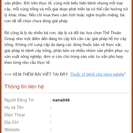
sản phẩm. Bởi trên thực tế, cùng một biểu hiện bệnh nhưng mỗi loại
cây, mỗi vùng trồng và mỗi giai đoạn phát triển lại có thể cần hướng xử
lý khác nhau. Nếu chỉ mua theo cảm tính hoặc nghe truyền miệng, bà
con rất dễ chọn chưa đúng giải pháp.
Đó cũng là lý do nhiều bà con, đại lý và đối tác lựa chọn Thể Thuận
Group như một điểm đến đáng tin cậy khi cần các giải pháp hỗ trợ cây
trồng. Không chỉ cung cấp đa dạng các dòng thuốc bảo vệ thực vật,
giải pháp trị bệnh cây trồng, phân bón và nhiều nhóm sản phẩm phục vụ
sản xuất nông nghiệp, đơn vị còn chú trọng vào việc tư vấn phù hợp
theo từng nhu cầu thực tế.
>>> XEM THÊM BÀI VIẾT TẠI ĐÂY:
Thuốc trị bệnh cho nông nghiệp
"
Thông tin liên hệ
Người Đăng Tin
:
nana046
Họ và Tên
:
Điện Thoại
:
Địa Chỉ
:
Website
: