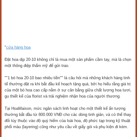
"
cửa hàng hoa
Đặt hoa dịp 20-10 không chỉ là mua một sản phẩm cầm tay, mà là chọn
một thông điệp thẩm mỹ để gửi trao.
""1 bó hoa 20-10 bao nhiêu tiền"" là câu hỏi mà những khách hàng tinh
tế thường đặt ra khi bắt đầu kế hoạch tặng quà, bởi họ hiểu rằng giá trị
của một bó hoa cao cấp nằm ở sự cân bằng giữa chất lượng hoa tươi,
gu thiết kế của florist và trải nghiệm nhận hoa của người thương.
Tại HoaMaison, mức ngân sách linh hoạt cho một thiết kế ấn tượng
thường bắt đầu từ 800.000 VNĐ cho các dòng tinh giản, và có thể thay
đổi tùy thuộc vào độ quý hiếm của loài hoa, độ phức tạp trong kỹ thuật
phối màu (layering) cũng như yêu cầu về giấy gói và phụ kiện đi kèm.