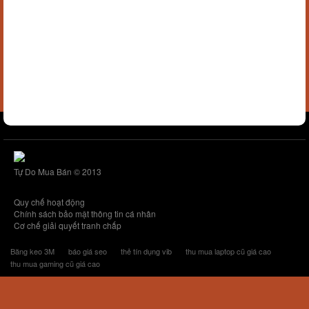
Tự Do Mua Bán © 2013
Quy chế hoạt động
Chính sách bảo mật thông tin cá nhân
Cơ chế giải quyết tranh chấp
Băng keo 3M
báo giá seo
thẻ tín dụng vib
thu mua laptop cũ giá cao
thu mua gaming cũ giá cao