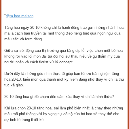
"
tiệm hoa maison
Tặng hoa ngày 20-10 không chỉ là hành động trao gửi những nhành hoa,
mà là cách bạn truyền tải một thông điệp riêng biệt qua ngôn ngữ của
màu sắc và form dáng.
Giữa sự sôi động của thị trường quà tặng dịp lễ, việc chọn một bó hoa
không rơi vào lối mòn đại trà đòi hỏi sự thấu hiểu về gu thẩm mỹ của
người nhận và cách florist xử lý concept.
Dưới đây là những góc nhìn thực tế giúp bạn tối ưu trải nghiệm tặng
hoa 20-10, biến món quà thành một kỷ niệm đáng nhớ thay vì chỉ là thủ
tục xã giao.
20-10 tặng hoa gì để chạm đến cảm xúc thay vì chỉ là hình thức?
Khi lựa chọn 20-10 tặng hoa, sai lầm phổ biến nhất là chạy theo những
mẫu mã phổ thông với hy vọng sự đồ sộ của bó hoa sẽ thay thế cho
sự tinh tế trong thiết kế.