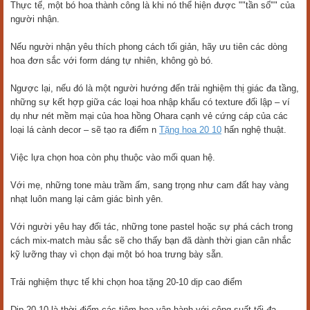
Thực tế, một bó hoa thành công là khi nó thể hiện được ""tần số"" của
người nhận.
Nếu người nhận yêu thích phong cách tối giản, hãy ưu tiên các dòng
hoa đơn sắc với form dáng tự nhiên, không gò bó.
Ngược lại, nếu đó là một người hướng đến trải nghiệm thị giác đa tầng,
những sự kết hợp giữa các loại hoa nhập khẩu có texture đối lập – ví
dụ như nét mềm mại của hoa hồng Ohara cạnh vẻ cứng cáp của các
loại lá cành decor – sẽ tạo ra điểm n
Tặng hoa 20 10
hấn nghệ thuật.
Việc lựa chọn hoa còn phụ thuộc vào mối quan hệ.
Với mẹ, những tone màu trầm ấm, sang trọng như cam đất hay vàng
nhạt luôn mang lại cảm giác bình yên.
Với người yêu hay đối tác, những tone pastel hoặc sự phá cách trong
cách mix-match màu sắc sẽ cho thấy bạn đã dành thời gian cân nhắc
kỹ lưỡng thay vì chọn đại một bó hoa trưng bày sẵn.
Trải nghiệm thực tế khi chọn hoa tặng 20-10 dịp cao điểm
Dịp 20-10 là thời điểm các tiệm hoa vận hành với công suất tối đa.