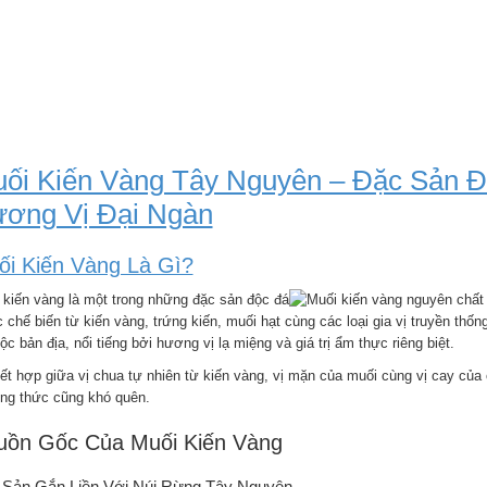
ối Kiến Vàng Tây Nguyên – Đặc Sản
ơng Vị Đại Ngàn
ối Kiến Vàng Là Gì?
 kiến vàng là một trong những đặc sản độc đá
 chế biến từ kiến vàng, trứng kiến, muối hạt cùng các loại gia vị truyền th
ộc bản địa, nổi tiếng bởi hương vị lạ miệng và giá trị ẩm thực riêng biệt.
ết hợp giữa vị chua tự nhiên từ kiến vàng, vị mặn của muối cùng vị cay của ớ
ng thức cũng khó quên.
uồn Gốc Của Muối Kiến Vàng
 Sản Gắn Liền Với Núi Rừng Tây Nguyên