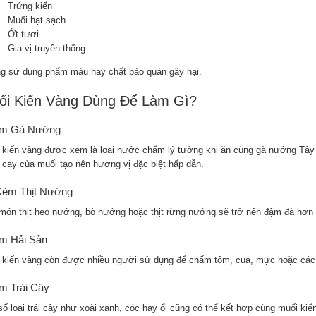
Trứng kiến
Muối hạt sạch
Ớt tươi
Gia vị truyền thống
g sử dụng phẩm màu hay chất bảo quản gây hại.
ối Kiến Vàng Dùng Để Làm Gì?
m Gà Nướng
 kiến vàng được xem là loại nước chấm lý tưởng khi ăn cùng gà nướng Tây N
 cay của muối tạo nên hương vị đặc biệt hấp dẫn.
Kèm Thịt Nướng
món thịt heo nướng, bò nướng hoặc thịt rừng nướng sẽ trở nên đậm đà hơn 
m Hải Sản
 kiến vàng còn được nhiều người sử dụng để chấm tôm, cua, mực hoặc các
m Trái Cây
số loại trái cây như xoài xanh, cóc hay ổi cũng có thể kết hợp cùng muối kiế