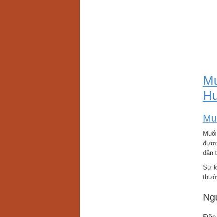
Mu
Hư
Mu
Muối
được
dân t
Sự k
thưở
Ng
Đặc