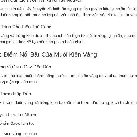
âu, người dân Tây Nguyên đã biết tận dụng nguồn nguyên liệu tự nhiên từ r
 kiến vàng là một trong những nét văn hóa ẩm thực đặc sắc được lưu truyền 
Trình Chế Biến Thủ Công
 vàng và trứng kiến được thu hoạch cẩn thận từ môi trường tự nhiên, sau đó
loại gia vị khác để tạo nên sản phẩm hoàn chỉnh.
c Điểm Nổi Bật Của Muối Kiến Vàng
ng Vị Chua Cay Độc Đáo
 với các loại muối chấm thông thường, muối kiến vàng có vị chua thanh tự n
à vị mặn dịu của muối.
 Thơm Hấp Dẫn
khi rang, kiến vàng và trứng kiến tạo nên mùi thơm đặc trưng, kích thích vị 
ên Liệu Tự Nhiên
phẩm được làm từ:
Kiến vàng tự nhiên