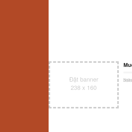
Muố
Đặt banner
Ngày
238 x 160