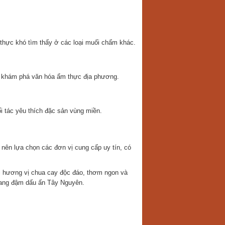
 thực khó tìm thấy ở các loại muối chấm khác.
h khám phá văn hóa ẩm thực địa phương.
i tác yêu thích đặc sản vùng miền.
nên lựa chọn các đơn vị cung cấp uy tín, có
ới hương vị chua cay độc đáo, thơm ngon và
 mang đậm dấu ấn Tây Nguyên.