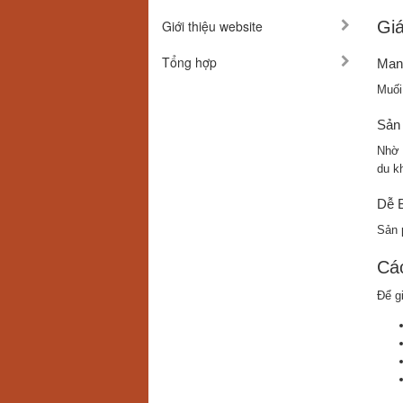
Giới thiệu website
Giá
Tổng hợp
Man
Muối
Sản
Nhờ 
du k
Dễ 
Sản 
Cá
Để g