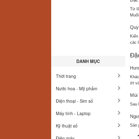
Từ l
Muối
Quy 
Kiến
các 
Đặ
DANH MỤC
Hươ
Thời trang
Khác
ớt v
Nước hoa - Mỹ phẩm
Mùi
Điện thoại - Sim số
Sau 
Máy tính - Laptop
Nguy
Kỹ thuật số
Sản 
Điện máy