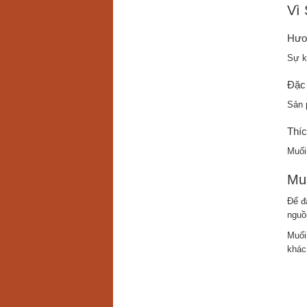
Vì
Hươn
Sự k
Đặc
Sản 
Thí
Muối
Mu
Để đ
nguồ
Muối
khác