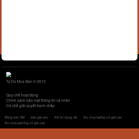
Tự Do Mua Bán © 2013
Quy chế hoạt động
Chính sách bảo mật thông tin cá nhân
Cơ chế giải quyết tranh chấp
Băng keo 3M
báo giá seo
thẻ tín dụng vib
thu mua laptop cũ giá cao
thu mua gaming cũ giá cao