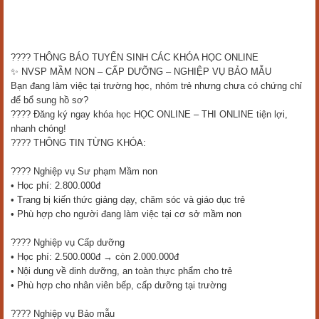
???? THÔNG BÁO TUYỂN SINH CÁC KHÓA HỌC ONLINE
✨ NVSP MẦM NON – CẤP DƯỠNG – NGHIỆP VỤ BẢO MẪU
Bạn đang làm việc tại trường học, nhóm trẻ nhưng chưa có chứng chỉ
để bổ sung hồ sơ?
???? Đăng ký ngay khóa học HỌC ONLINE – THI ONLINE tiện lợi,
nhanh chóng!
???? THÔNG TIN TỪNG KHÓA:
???? Nghiệp vụ Sư phạm Mầm non
• Học phí: 2.800.000đ
• Trang bị kiến thức giảng dạy, chăm sóc và giáo dục trẻ
• Phù hợp cho người đang làm việc tại cơ sở mầm non
???? Nghiệp vụ Cấp dưỡng
• Học phí: 2.500.000đ → còn 2.000.000đ
• Nội dung về dinh dưỡng, an toàn thực phẩm cho trẻ
• Phù hợp cho nhân viên bếp, cấp dưỡng tại trường
???? Nghiệp vụ Bảo mẫu