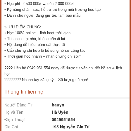
• Học phí: 2.500.000đ → còn 2.000.000đ
• Kỹ năng chăm sóc, hỗ trợ trẻ trong môi trường học tập
• Dành cho người đang giữ trẻ, làm bảo mẫu
✨ ƯU ĐIỂM CHUNG:
• Học 100% online – linh hoạt thời gian
• Thi online tại nhà, không cần đi lại
• Nội dung dễ hiểu, bám sát thực tế
• Cấp chứng chỉ hợp lệ bổ sung hồ sơ công tác
• Thời gian học nhanh – nhận chứng chỉ sớm
???? Liên hệ 0949 951 554 ngay để được tư vấn chi tiết hồ sơ & lịch
học
???????? Nhanh tay đăng ký – Số lượng có hạn!
Thông tin liên hệ
Người Đăng Tin
:
hauyn
Họ và Tên
:
Hà Uyên
Điện Thoại
:
0949951554
Địa Chỉ
:
195 Nguyễn Gia Trí