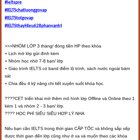
#ieltspre
#IELTSchatluonggovap
#IELTStotgovap
#IELTSthayHieu628phanvantri
>>>NHÓM LỚP 3 tháng/ đóng tiền HP theo khóa
+ Lịch mở lớp gửi đính kèm
+ Nhóm học nhờ 7-8 bạn/ lớp
+ Giáo trình IELTS có band điểm lộ trình, sách nước ngoài bám
sát
+ Chia đều 4 kỹ năng chi tiết xuyên suốt khóa học.
????CET triển khai mở thêm mô hình lớp Offline và Online theo 1
kèm 1 và nhóm 2 - 3 bạn/ lớp.
???? HỌC PHÍ SIÊU SIÊU HỢP LÝ NHA
Nếu bạn cần IELTS trong thời gian CẤP TỐC và không sắp xếp
được thời gian đến lớp cũng như ở xa và muốn theo các khóa