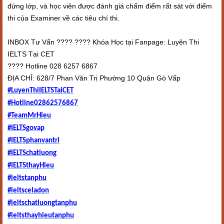
đứng lớp, và học viên được đánh giá chấm điểm rất sát với điểm
thi của Examiner về các tiêu chí thi.
INBOX Tư Vấn ???? ???? Khóa Học tại Fanpage: Luyện Thi
IELTS Tại CET
️???? ️Hotline 028 6257 6867
ĐỊA CHỈ: 628/7 Phan Văn Trị Phường 10 Quận Gò Vấp
#LuyenThiIELTSTaiCET
#Hotline02862576867
#TeamMrHieu
#IELTSgovap
#IELTSphanvantri
#IELTSchatluong
#IELTSthayHieu
#ieltstanphu
#ieltsceladon
#ieltschatluongtanphu
#ieltsthayhieutanphu