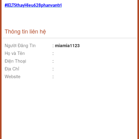
#IELTSthayHieu628phanvantri
Thông tin liên hệ
Người Đăng Tin
:
miamia1123
Họ và Tên
:
Điện Thoại
:
Địa Chỉ
:
Website
: