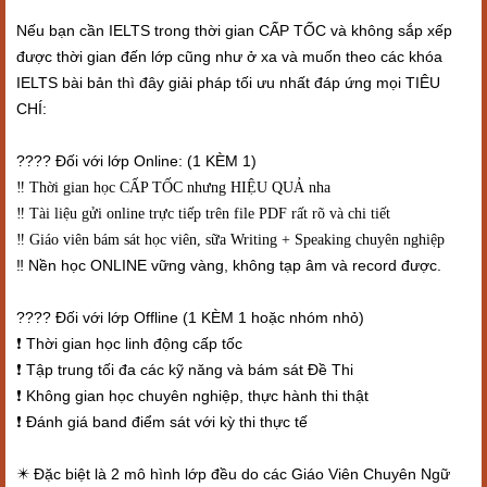
Nếu bạn cần IELTS trong thời gian CẤP TỐC và không sắp xếp
được thời gian đến lớp cũng như ở xa và muốn theo các khóa
IELTS bài bản thì đây giải pháp tối ưu nhất đáp ứng mọi TIÊU
CHÍ:
???? Đối với lớp Online: (1 KÈM 1)
‼️ Thời gian học CẤP TỐC nhưng HIỆU QUẢ nha
‼️ Tài liệu gửi online trực tiếp trên file PDF rất rõ và chi tiết
‼️ Giáo viên bám sát học viên, sữa Writing + Speaking chuyên nghiệp
‼️ Nền học ONLINE vững vàng, không tạp âm và record được.
???? Đối với lớp Offline (1 KÈM 1 hoặc nhóm nhỏ)
Thời gian học linh động cấp tốc
❗
Tập trung tối đa các kỹ năng và bám sát Đề Thi
❗
Không gian học chuyên nghiệp, thực hành thi thật
❗
Đánh giá band điểm sát với kỳ thi thực tế
❗
️ Đặc biệt là 2 mô hình lớp đều do các Giáo Viên Chuyên Ngữ
✴