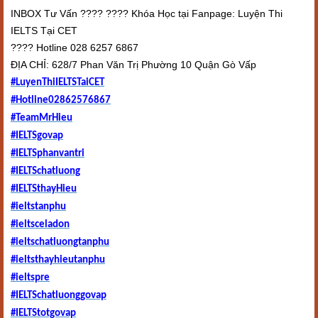
INBOX Tư Vấn ???? ???? Khóa Học tại Fanpage: Luyện Thi
IELTS Tại CET
️???? ️Hotline 028 6257 6867
ĐỊA CHỈ: 628/7 Phan Văn Trị Phường 10 Quận Gò Vấp
#LuyenThiIELTSTaiCET
#Hotline02862576867
#TeamMrHieu
#IELTSgovap
#IELTSphanvantri
#IELTSchatluong
#IELTSthayHieu
#ieltstanphu
#ieltsceladon
#ieltschatluongtanphu
#ieltsthayhieutanphu
#ieltspre
#IELTSchatluonggovap
#IELTStotgovap