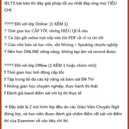
IELTS bài bản thì đây giải pháp tối ưu nhất đáp ứng mọi TIÊU
CHÍ:
???? Đối với lớp Online: (1 KÈM 1)
‼️ Thời gian học CẤP TỐC nhưng HIỆU QUẢ nha
‼️ Tài liệu gửi online trực tiếp trên file PDF rất rõ và chi tiết
‼️ Giáo viên bám sát học viên, sữa Writing + Speaking chuyên nghiệp
‼️ Nền học ONLINE vững vàng, không tạp âm và record được.
???? Đối với lớp Offline (1 KÈM 1 hoặc nhóm nhỏ)
Thời gian học linh động cấp tốc
❗
Tập trung tối đa các kỹ năng và bám sát Đề Thi
❗
Không gian học chuyên nghiệp, thực hành thi thật
❗
Đánh giá band điểm sát với kỳ thi thực tế
❗
️ Đặc biệt là 2 mô hình lớp đều do các Giáo Viên Chuyên Ngữ
✴
đứng lớp, và học viên được đánh giá chấm điểm rất sát với điểm
thi của Examiner về các tiêu chí thi.