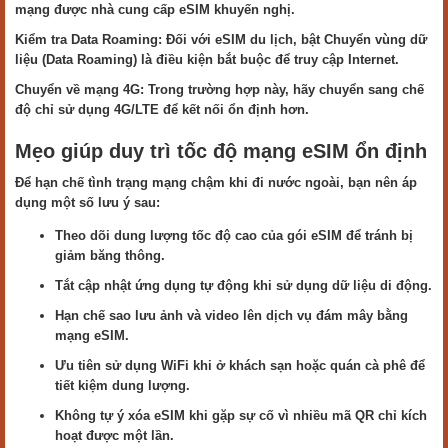
mạng được nhà cung cấp eSIM khuyến nghị.
Kiểm tra Data Roaming: Đối với eSIM du lịch, bật Chuyển vùng dữ
liệu (Data Roaming) là điều kiện bắt buộc để truy cập Internet.
Chuyển về mạng 4G: Trong trường hợp này, hãy chuyển sang chế
độ chỉ sử dụng 4G/LTE để kết nối ổn định hơn.
Mẹo giúp duy trì tốc độ mạng eSIM ổn định
Để hạn chế tình trạng mạng chậm khi đi nước ngoài, bạn nên áp
dụng một số lưu ý sau:
Theo dõi dung lượng tốc độ cao của gói eSIM để tránh bị
giảm băng thông.
Tắt cập nhật ứng dụng tự động khi sử dụng dữ liệu di động.
Hạn chế sao lưu ảnh và video lên dịch vụ đám mây bằng
mạng eSIM.
Ưu tiên sử dụng WiFi khi ở khách sạn hoặc quán cà phê để
tiết kiệm dung lượng.
Không tự ý xóa eSIM khi gặp sự cố vì nhiều mã QR chỉ kích
hoạt được một lần.