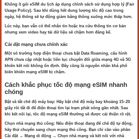
Không ít gói eSIM du lịch áp dụng chính sách sử dụng hợp lý (Fair
Usage Policy). Sau khi dùng hết dung lượng tốc độ cao trong
ngày, hệ thống sẽ tự động giảm băng thông xuống mức thấp hơn.
Lúc này, bạn vẫn có thể nhắn tin hoặc tra cứu thông tin cơ bản
nhưng xem video hay tải dữ liệu sẽ chậm hơn đáng kể.
Cài đặt mạng chưa chính xác
Một số trường hợp điện thoại chưa bật Data Roaming, cấu hình
APN chưa cập nhật hoặc liên tục chuyển đổi giữa mạng 4G và 5G
khiến kết nối không ổn định. Đây cũng là nguyên nhân khá phổ
biến khiến mạng eSIM bị chậm.
Cách khắc phục tốc độ mạng eSIM nhanh
chóng
Bật và tắt chế độ máy bay: Hãy bật chế độ máy bay khoảng 15–20
giây rồi tắt đi để điện thoại tìm lại trạm phát sóng gần nhất. Sau
khi kết nối lại, tốc độ mạng eSIM thường sẽ được cải thiện rõ rệt.
Chọn nhà mạng thủ công: Nếu điện thoại đang để chế độ tự động,
hãy thử chuyển sang chọn mạng thủ công. Bạn chỉ cần vào phần
Cài đặt → Mạng di động → Chọn nhà mạng và kết nối với nhà