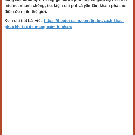
Internet nhanh chóng, tiết kiệm chi phí và yên tâm khám phá mọi
điểm đến trên thế giới.
Xem chi tiết bài viết:
https://thegioi-esim.com/tin-tuc/cach-khac-
phuc-khi-toc-do-mang-esim-bi-cham