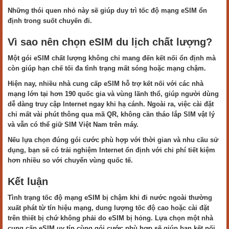
Những thói quen nhỏ này sẽ giúp duy trì tốc độ mạng eSIM ổn
định trong suốt chuyến đi.
Vì sao nên chọn eSIM du lịch chất lượng?
Một gói eSIM chất lượng không chỉ mang đến kết nối ổn định mà
còn giúp hạn chế tối đa tình trạng mất sóng hoặc mạng chậm.
Hiện nay, nhiều nhà cung cấp eSIM hỗ trợ kết nối với các nhà
mạng lớn tại hơn 190 quốc gia và vùng lãnh thổ, giúp người dùng
dễ dàng truy cập Internet ngay khi hạ cánh. Ngoài ra, việc cài đặt
chỉ mất vài phút thông qua mã QR, không cần tháo lắp SIM vật lý
và vẫn có thể giữ SIM Việt Nam trên máy.
Nếu lựa chọn đúng gói cước phù hợp với thời gian và nhu cầu sử
dụng, bạn sẽ có trải nghiệm Internet ổn định với chi phí tiết kiệm
hơn nhiều so với chuyển vùng quốc tế.
Kết luận
Tình trạng tốc độ mạng eSIM bị chậm khi đi nước ngoài thường
xuất phát từ tín hiệu mạng, dung lượng tốc độ cao hoặc cài đặt
trên thiết bị chứ không phải do eSIM bị hỏng. Lựa chọn một nhà
cung cấp eSIM uy tín cùng gói cước phù hợp sẽ giúp bạn kết nối