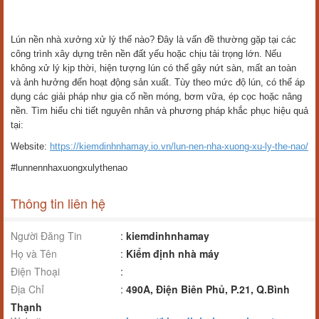
Lún nền nhà xưởng xử lý thế nào? Đây là vấn đề thường gặp tại các
công trình xây dựng trên nền đất yếu hoặc chịu tải trọng lớn. Nếu
không xử lý kịp thời, hiện tượng lún có thể gây nứt sàn, mất an toàn
và ảnh hưởng đến hoạt động sản xuất. Tùy theo mức độ lún, có thể áp
dụng các giải pháp như gia cố nền móng, bơm vữa, ép cọc hoặc nâng
nền. Tìm hiểu chi tiết nguyên nhân và phương pháp khắc phục hiệu quả
tại:
Website:
https://kiemdinhnhamay.io.vn/lun-nen-nha-xuong-xu-ly-the-nao/
#lunnennhaxuongxulythenao
Thông tin liên hệ
Người Đăng Tin
:
kiemdinhnhamay
Họ và Tên
:
Kiểm định nhà máy
Điện Thoại
:
Địa Chỉ
:
490A, Điện Biên Phủ, P.21, Q.Bình
Thạnh