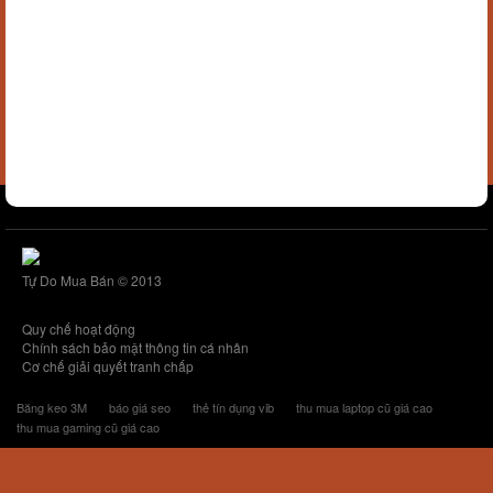
Tự Do Mua Bán © 2013
Quy chế hoạt động
Chính sách bảo mật thông tin cá nhân
Cơ chế giải quyết tranh chấp
Băng keo 3M
báo giá seo
thẻ tín dụng vib
thu mua laptop cũ giá cao
thu mua gaming cũ giá cao