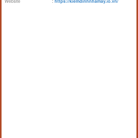
Website
:
https://kiemdinhnhamay.io.vn/