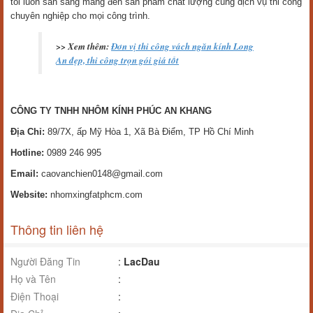
tôi luôn sẵn sàng mang đến sản phẩm chất lượng cùng dịch vụ thi công
chuyên nghiệp cho mọi công trình.
>> Xem thêm:
Đơn vị thi công vách ngăn kính Long
An đẹp, thi công trọn gói giá tốt
CÔNG TY TNHH NHÔM KÍNH PHÚC AN KHANG
Địa Chỉ:
89/7X, ấp Mỹ Hòa 1, Xã Bà Điểm, TP Hồ Chí Minh
Hotline:
0989 246 995
Email:
caovanchien0148@gmail.com
Website:
nhomxingfatphcm.com
Thông tin liên hệ
Người Đăng Tin
:
LacDau
Họ và Tên
:
Điện Thoại
: