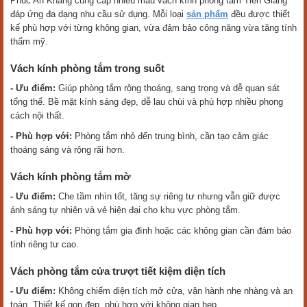
Phúc An Khang cung cấp nhiều mẫu vách kính phòng tắm Tiền Giang
đáp ứng đa dạng nhu cầu sử dụng. Mỗi loại
sản phẩm
đều được thiết
kế phù hợp với từng không gian, vừa đảm bảo công năng vừa tăng tính
thẩm mỹ.
Vách kính phòng tắm trong suốt
- Ưu điểm:
Giúp phòng tắm rộng thoáng, sang trọng và dễ quan sát
tổng thể. Bề mặt kính sáng đẹp, dễ lau chùi và phù hợp nhiều phong
cách nội thất.
- Phù hợp với:
Phòng tắm nhỏ đến trung bình, cần tạo cảm giác
thoáng sáng và rộng rãi hơn.
Vách kính phòng tắm mờ
- Ưu điểm:
Che tầm nhìn tốt, tăng sự riêng tư nhưng vẫn giữ được
ánh sáng tự nhiên và vẻ hiện đại cho khu vực phòng tắm.
- Phù hợp với:
Phòng tắm gia đình hoặc các không gian cần đảm bảo
tính riêng tư cao.
Vách phòng tắm cửa trượt tiết kiệm diện tích
- Ưu điểm:
Không chiếm diện tích mở cửa, vận hành nhẹ nhàng và an
toàn. Thiết kế gọn đẹp, phù hợp với không gian hẹp.