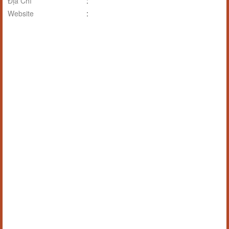
Địa Chỉ
:
Website
: