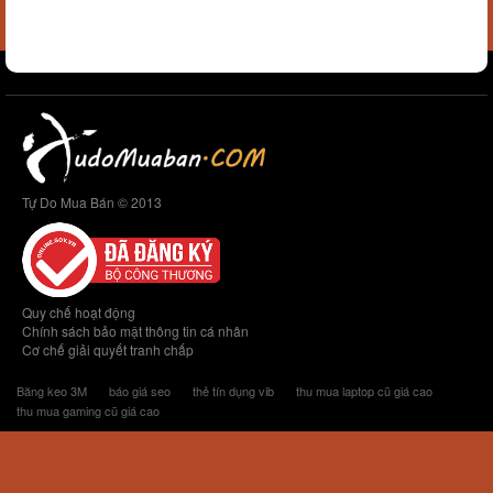
Tự Do Mua Bán © 2013
Quy chế hoạt động
Chính sách bảo mật thông tin cá nhân
Cơ chế giải quyết tranh chấp
Băng keo 3M
báo giá seo
thẻ tín dụng vib
thu mua laptop cũ giá cao
thu mua gaming cũ giá cao