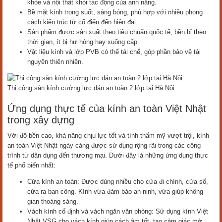
khỏe và nội thất khỏi tác động của ánh nắng.
Bề mặt kính trong suốt, sáng bóng, phù hợp với nhiều phong
cách kiến trúc từ cổ điển đến hiện đại.
Sản phẩm được sản xuất theo tiêu chuẩn quốc tế, bền bỉ theo
thời gian, ít bị hư hỏng hay xuống cấp.
Vật liệu kính và lớp PVB có thể tái chế, góp phần bảo vệ tài
nguyên thiên nhiên.
Thi công sàn kính cường lực dán an toàn 2 lớp tại Hà Nội
Ứng dụng thực tế của kính an toàn Việt Nhật
trong xây dựng
Với độ bền cao, khả năng chịu lực tốt và tính thẩm mỹ vượt trội, kính
an toàn Việt Nhật ngày càng được sử dụng rộng rãi trong các công
trình từ dân dụng đến thương mại. Dưới đây là những ứng dụng thực
tế phổ biến nhất:
Cửa kính an toàn: Được dùng nhiều cho cửa đi chính, cửa sổ,
cửa ra ban công. Kính vừa đảm bảo an ninh, vừa giúp không
gian thoáng sáng.
Vách kính cố định và vách ngăn văn phòng: Sử dụng kính Việt
Nhật VSG cho vách kính giúp cách âm tốt, tạo cảm giác mở