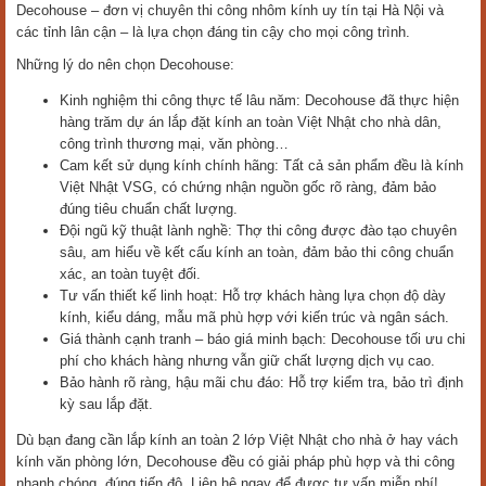
Decohouse – đơn vị chuyên thi công nhôm kính uy tín tại Hà Nội và
các tỉnh lân cận – là lựa chọn đáng tin cậy cho mọi công trình.
Những lý do nên chọn Decohouse:
Kinh nghiệm thi công thực tế lâu năm: Decohouse đã thực hiện
hàng trăm dự án lắp đặt kính an toàn Việt Nhật cho nhà dân,
công trình thương mại, văn phòng…
Cam kết sử dụng kính chính hãng: Tất cả sản phẩm đều là kính
Việt Nhật VSG, có chứng nhận nguồn gốc rõ ràng, đảm bảo
đúng tiêu chuẩn chất lượng.
Đội ngũ kỹ thuật lành nghề: Thợ thi công được đào tạo chuyên
sâu, am hiểu về kết cấu kính an toàn, đảm bảo thi công chuẩn
xác, an toàn tuyệt đối.
Tư vấn thiết kế linh hoạt: Hỗ trợ khách hàng lựa chọn độ dày
kính, kiểu dáng, mẫu mã phù hợp với kiến trúc và ngân sách.
Giá thành cạnh tranh – báo giá minh bạch: Decohouse tối ưu chi
phí cho khách hàng nhưng vẫn giữ chất lượng dịch vụ cao.
Bảo hành rõ ràng, hậu mãi chu đáo: Hỗ trợ kiểm tra, bảo trì định
kỳ sau lắp đặt.
Dù bạn đang cần lắp kính an toàn 2 lớp Việt Nhật cho nhà ở hay vách
kính văn phòng lớn, Decohouse đều có giải pháp phù hợp và thi công
nhanh chóng, đúng tiến độ. Liên hệ ngay để được tư vấn miễn phí!