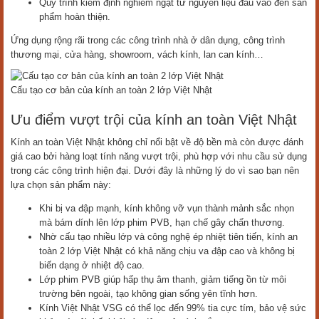
Quy trình kiểm định nghiêm ngặt từ nguyên liệu đầu vào đến sản
phẩm hoàn thiện.
Ứng dụng rộng rãi trong các công trình nhà ở dân dụng, công trình
thương mại, cửa hàng, showroom, vách kính, lan can kính…
Cấu tạo cơ bản của kính an toàn 2 lớp Việt Nhật
Ưu điểm vượt trội của kính an toàn Việt Nhật
Kính an toàn Việt Nhật không chỉ nổi bật về độ bền mà còn được đánh
giá cao bởi hàng loạt tính năng vượt trội, phù hợp với nhu cầu sử dụng
trong các công trình hiện đại. Dưới đây là những lý do vì sao bạn nên
lựa chọn sản phẩm này:
Khi bị va đập mạnh, kính không vỡ vụn thành mảnh sắc nhọn
mà bám dính lên lớp phim PVB, hạn chế gây chấn thương.
Nhờ cấu tạo nhiều lớp và công nghệ ép nhiệt tiên tiến, kính an
toàn 2 lớp Việt Nhật có khả năng chịu va đập cao và không bị
biến dạng ở nhiệt độ cao.
Lớp phim PVB giúp hấp thụ âm thanh, giảm tiếng ồn từ môi
trường bên ngoài, tạo không gian sống yên tĩnh hơn.
Kính Việt Nhật VSG có thể lọc đến 99% tia cực tím, bảo vệ sức