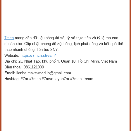
7mcn
mang đến dữ liệu bóng đá số, tỷ số trực tiếp và tỷ lệ ma cao
chuẩn xác. Cập nhật phong độ đội bóng, lịch phát sóng và kết quả thể
thao nhanh chóng, liên tục 24/7.
Website:
https://7mcn.stream/
Địa chỉ: 2C Nhật Tảo, khu phố 4, Quận 10, Hồ Chí Minh, Việt Nam
Điện thoại: 0861121000
Email: lienhe.makeworld.io@gmail.com
Hashtag: #7m #7mcn #7mvn #tyso7m #7mcnstream