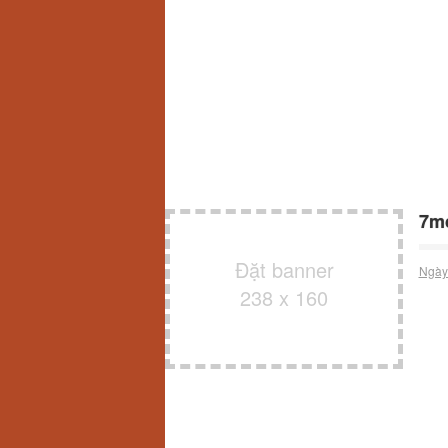
7m
Đặt banner
Ngày
238 x 160