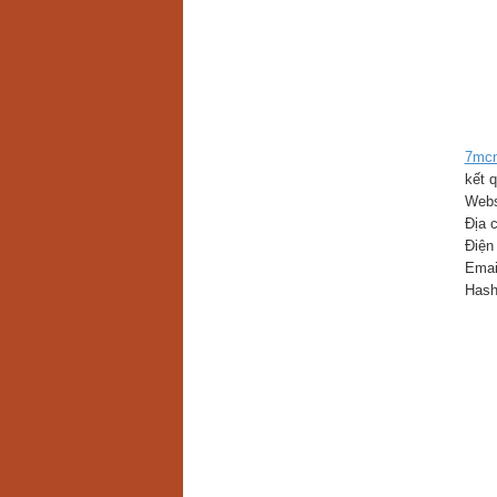
7mc
kết q
Webs
Địa 
Điện
Emai
Hash