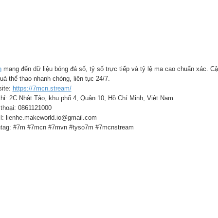
n
mang đến dữ liệu bóng đá số, tỷ số trực tiếp và tỷ lệ ma cao chuẩn xác. Cậ
uả thể thao nhanh chóng, liên tục 24/7.
ite:
https://7mcn.stream/
chỉ: 2C Nhật Tảo, khu phố 4, Quận 10, Hồ Chí Minh, Việt Nam
 thoại: 0861121000
l: lienhe.makeworld.io@gmail.com
tag: #7m #7mcn #7mvn #tyso7m #7mcnstream