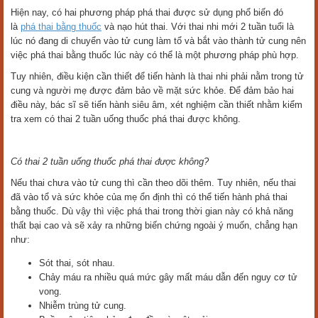
Hiện nay, có hai phương pháp phá thai được sử dụng phổ biến đó
là
phá thai bằng thuốc
và nạo hút thai. Với thai nhi mới 2 tuần tuổi là
lúc nó đang di chuyển vào tử cung làm tổ và bắt vào thành tử cung nên
việc phá thai bằng thuốc lúc này có thể là một phương pháp phù hợp.
Tuy nhiên, điều kiện cần thiết để tiến hành là thai nhi phải nằm trong tử
cung và người mẹ được đảm bảo về mặt sức khỏe. Để đảm bảo hai
điều này, bác sĩ sẽ tiến hành siêu âm, xét nghiệm cần thiết nhằm kiểm
tra xem có thai 2 tuần uống thuốc phá thai được không.
Có thai 2 tuần uống thuốc phá thai được không?
Nếu thai chưa vào tử cung thì cần theo dõi thêm. Tuy nhiên, nếu thai
đã vào tổ và sức khỏe của mẹ ổn định thì có thể tiến hành phá thai
bằng thuốc. Dù vậy thì việc phá thai trong thời gian này có khả năng
thất bại cao và sẽ xảy ra những biến chứng ngoài ý muốn, chẳng hạn
như:
Sót thai, sót nhau.
Chảy máu ra nhiều quá mức gây mất máu dẫn đến nguy cơ tử
vong.
Nhiễm trùng tử cung.