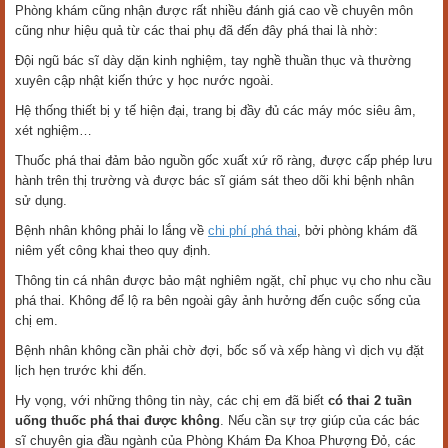
Phòng khám cũng nhận được rất nhiều đánh giá cao về chuyên môn
cũng như hiệu quả từ các thai phụ đã đến đây phá thai là nhờ:
Đội ngũ bác sĩ dày dặn kinh nghiệm, tay nghề thuần thục và thường
xuyên cập nhật kiến thức y học nước ngoài.
​Hệ thống thiết bị y tế hiện đại, trang bị đầy đủ các máy móc siêu âm,
xét nghiệm…
​Thuốc phá thai đảm bảo nguồn gốc xuất xứ rõ ràng, được cấp phép lưu
hành trên thị trường và được bác sĩ giám sát theo dõi khi bệnh nhân
sử dụng.
​Bệnh nhân không phải lo lắng về
chi phí phá thai
, bởi phòng khám đã
niêm yết công khai theo quy định.
​Thông tin cá nhân được bảo mật nghiêm ngặt, chỉ phục vụ cho nhu cầu
phá thai. Không để lộ ra bên ngoài gây ảnh hưởng đến cuộc sống của
chị em.
​Bệnh nhân không cần phải chờ đợi, bốc số và xếp hàng vì dịch vụ đặt
lịch hẹn trước khi đến.
Hy vọng, với những thông tin này, các chị em đã biết
có thai 2 tuần
uống thuốc phá thai được không
. Nếu cần sự trợ giúp của các bác
sĩ chuyên gia đầu ngành của Phòng Khám Đa Khoa Phượng Đỏ, các