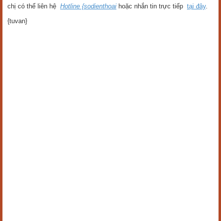
chị có thể liên hệ
Hotline {sodienthoai
hoặc nhắn tin trực tiếp
tại đây
.
{tuvan}