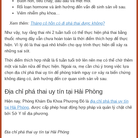
Buồn nôn, tiêu chảy, đau đầu và mệt mỏi.
Rối loạn hormone và ảnh hưởng đến vấn đề sinh sản về sau.
Viêm nhiễm phụ khoa…
Xem thêm:
Tháng cô hồn có đi phá thai được không?
Như vậy, tuy rằng thai nhi 2 tuần tuổi có thể thực hiện phá thai bằng
thuốc nhưng đây vẫn chưa hoàn toàn là thời điểm thích hợp để thực
hiện. Vì lý dó là thai quá nhỏ khiến cho quy trình thực hiện dễ xảy ra
những sai sót.
Thời điểm thích hợp nhất là 6 tuần tuổi trở lên nên mẹ có thể chờ thêm
một vài tuần nữa để thực hiện. Ngoài ra, mẹ cần chú ý trong việc lựa
chọn địa chỉ phá thai uy tín để phòng tránh nguy cơ xảy ra biến chứng
không đáng có, ảnh hưởng đến cơ quan sinh sản về sau.
Địa chỉ phá thai uy tín tại Hải Phòng
Hiện nay, Phòng Khám Đa Khoa Phượng Đỏ là
địa chỉ phá thai uy tín
tại Hải Phòng
, được cấp phép hoạt động hợp pháp và quản lý chặt chẽ
bởi Sở Y tế địa phương.
Địa chỉ phá thai uy tín tại Hải Phòng