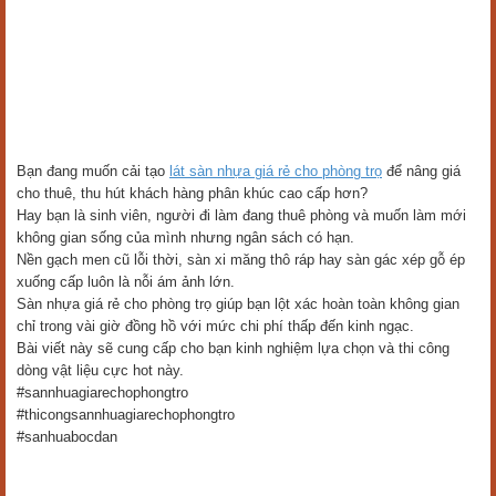
Bạn đang muốn cải tạo
lát sàn nhựa giá rẻ cho phòng trọ
để nâng giá
cho thuê, thu hút khách hàng phân khúc cao cấp hơn?
Hay bạn là sinh viên, người đi làm đang thuê phòng và muốn làm mới
không gian sống của mình nhưng ngân sách có hạn.
Nền gạch men cũ lỗi thời, sàn xi măng thô ráp hay sàn gác xép gỗ ép
xuống cấp luôn là nỗi ám ảnh lớn.
Sàn nhựa giá rẻ cho phòng trọ giúp bạn lột xác hoàn toàn không gian
chỉ trong vài giờ đồng hồ với mức chi phí thấp đến kinh ngạc.
Bài viết này sẽ cung cấp cho bạn kinh nghiệm lựa chọn và thi công
dòng vật liệu cực hot này.
#sannhuagiarechophongtro
#thicongsannhuagiarechophongtro
#sanhuabocdan