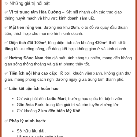
✨ Những giá trị nổi bật
✅
Vị trí trung tâm Hòa Cường
– Kết nối nhanh đến các trục giao
thông huyết mạch và khu vực kinh doanh sầm uất.
✅
Mặt tiền rộng 6m
, đường nội khu
26m
, ô tô đỗ và quay đầu thuận
tiện, thích hợp cho mọi mô hình kinh doanh.
✅
Diện tích đất 100m²
, tổng diện tích sàn khoảng
430m²
, thiết kế
5
tầng
tối ưu công năng, dễ dàng kết hợp không gian ở và kinh doanh.
✅
Hướng Đông Nam
đón gió mát, ánh sáng tự nhiên, mang đến không
gian sống thông thoáng và giá trị phong thủy tốt.
✅
Tiện ích nội khu cao cấp
: Hồ bơi, khuôn viên xanh, không gian thư
giãn, mang phong cách nghỉ dưỡng ngay giữa trung tâm thành phố.
✅
Liên kết tiện ích hoàn hảo
:
Chỉ vài phút đến
Lotte Mart
, trường học quốc tế, bệnh viện.
Gần
Asia Park
, trung tâm giải trí và các tuyến đường lớn.
Chỉ khoảng
2 km đến biển Mỹ Khê
.
✅
Pháp lý minh bạch
:
Sở hữu
lâu dài
.