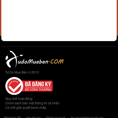
Tự Do Mua Bán © 2013
Quy chế hoạt động
Chính sách bảo mật thông tin cá nhân
Cơ chế giải quyết tranh chấp
Băng keo 3M
báo giá seo
thẻ tín dụng vib
thu mua laptop cũ giá cao