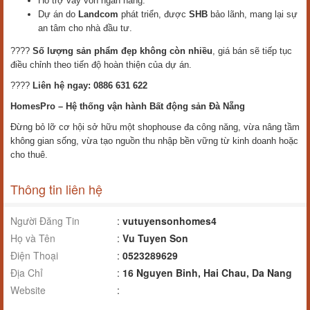
Hỗ trợ vay vốn ngân hàng.
Dự án do
Landcom
phát triển, được
SHB
bảo lãnh, mang lại sự
an tâm cho nhà đầu tư.
????
Số lượng sản phẩm đẹp không còn nhiều
, giá bán sẽ tiếp tục
điều chỉnh theo tiến độ hoàn thiện của dự án.
????
Liên hệ ngay: 0886 631 622
HomesPro – Hệ thống vận hành Bất động sản Đà Nẵng
Đừng bỏ lỡ cơ hội sở hữu một shophouse đa công năng, vừa nâng tầm
không gian sống, vừa tạo nguồn thu nhập bền vững từ kinh doanh hoặc
cho thuê.
Thông tin liên hệ
Người Đăng Tin
:
vutuyensonhomes4
Họ và Tên
:
Vu Tuyen Son
Điện Thoại
:
0523289629
Địa Chỉ
:
16 Nguyen Binh, Hai Chau, Da Nang
Website
: