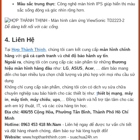
Màu sắc trung thực
: Công nghệ màn hình IPS giúp hiển thị màu
sắc sống động và góc nhìn rộng hơn.
Dễ dàng kết nối với các cổng.
4. Liên Hệ
Tại
Hợp Thành Thịnh
, chúng tôi cam kết cung cấp
màn hình chính
hãng
với
giá cả cạnh tranh
và
chế độ bảo hành uy tín
.
Ngoài ra
, chúng tôi còn cung cấp các sản phẩm từ những
thương
hiệu màn hình hàng đầu
như:
LG
,
ASUS
,
Acer
, ... đảm bảo mang
đến cho bạn nhiều lựa chọn chất lượng và phù hợp với mọi nhu cầu sử
dụng
Không chỉ cung cấp sản phẩm, chúng tôi còn có dịch vụ sửa chữa
chuyên nghiệp sau bảo hành cho các thiết bị như:
t
hiết bị mạng
,
máy
in
,
máy tính
,
máy chiếu
,
ups
,... Đồng hành và hỗ trợ tận tâm cho các
anh em kỹ thuật, IT, và các cửa hàng tin học.
Địa chỉ:
406/55 Cộng Hòa, Phường Tân Bình, Thành Phố Hồ Chí
Minh
Hotline:
0963 453 418 Mr.Nam
- Liên hệ ngay để được tư vấn chi tiết
và đặt hàng nhanh chóng, đảm bảo sự hài lòng tuyệt đối!
Website:
www.hopthanhthinh.com - suachua24h.vn