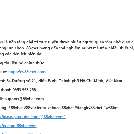
et
là nền tảng giải trí trực tuyến được nhiều người quan tâm nhờ giao di
ạng lựa chọn. 88vbet mang đến trải nghiệm mượt mà trên nhiều thiết bị
g các tiện ích hiện đại.
g tin liên hệ chính thức:
ite:
https://w88vbet.com/
chỉ: 34 Đường số 21, Hiệp Bình, Thành phố Hồ Chí Minh, Việt Nam
 thoại: 0953 953 258
l: support@88vbet.com
tag: #88vbet #88vbetcom #nhacai88vbet #dangky88vbet #w88bet
s://www.youtube.com/@88vbetcom1
s://x.com/88vbetcom