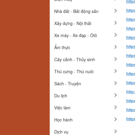
http
Nhà đất - Bất động sản
http
http
Xây dựng - Nội thất
http
Xe máy - Xe đạp - Ôtô
http
Ẩm thực
http
http
Cây cảnh - Thủy sinh
http
Thú cưng - Thú nuôi
http
Sách - Truyện
http
http
Du lịch
http
Việc làm
http
Học hành
http
Dịch vụ