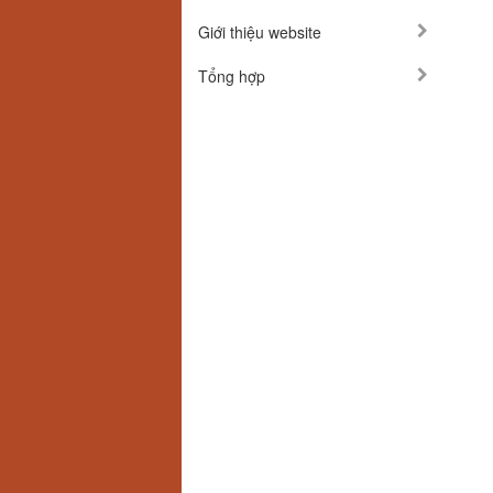
Giới thiệu website
Tổng hợp