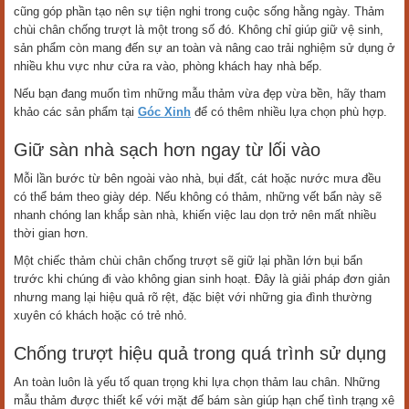
cũng góp phần tạo nên sự tiện nghi trong cuộc sống hằng ngày. Thảm
chùi chân chống trượt là một trong số đó. Không chỉ giúp giữ vệ sinh,
sản phẩm còn mang đến sự an toàn và nâng cao trải nghiệm sử dụng ở
nhiều khu vực như cửa ra vào, phòng khách hay nhà bếp.
Nếu bạn đang muốn tìm những mẫu thảm vừa đẹp vừa bền, hãy tham
khảo các sản phẩm tại
Góc Xinh
để có thêm nhiều lựa chọn phù hợp.
Giữ sàn nhà sạch hơn ngay từ lối vào
Mỗi lần bước từ bên ngoài vào nhà, bụi đất, cát hoặc nước mưa đều
có thể bám theo giày dép. Nếu không có thảm, những vết bẩn này sẽ
nhanh chóng lan khắp sàn nhà, khiến việc lau dọn trở nên mất nhiều
thời gian hơn.
Một chiếc thảm chùi chân chống trượt sẽ giữ lại phần lớn bụi bẩn
trước khi chúng đi vào không gian sinh hoạt. Đây là giải pháp đơn giản
nhưng mang lại hiệu quả rõ rệt, đặc biệt với những gia đình thường
xuyên có khách hoặc có trẻ nhỏ.
Chống trượt hiệu quả trong quá trình sử dụng
An toàn luôn là yếu tố quan trọng khi lựa chọn thảm lau chân. Những
mẫu thảm được thiết kế với mặt đế bám sàn giúp hạn chế tình trạng xê