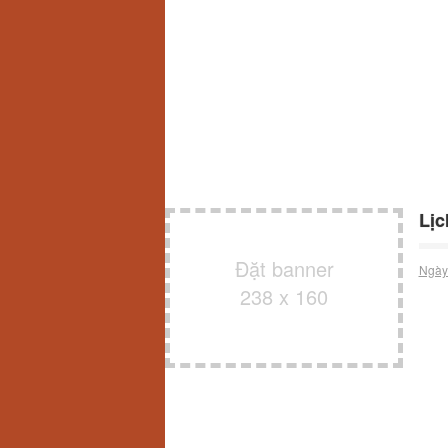
Lịc
Đặt banner
Ngày
238 x 160