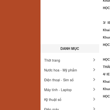
Khun
HỌC
3/ I
Khai
Khun
HỌC
DANH MỤC
Thời trang
HỌC
THÁ
Nước hoa - Mỹ phẩm
4/ I
Điện thoại - Sim số
Khai
Máy tính - Laptop
Khun
HỌC
Kỹ thuật số
Điện máy