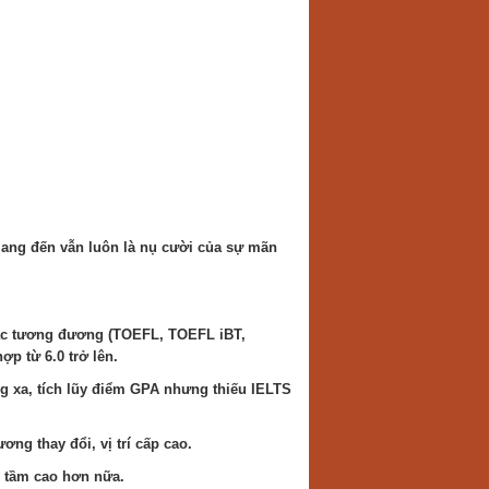
 mang đến vẫn luôn là nụ cười của sự mãn
hoặc tương đương (TOEFL, TOEFL iBT,
p từ 6.0 trở lên.
ng xa, tích lũy điểm GPA nhưng thiếu IELTS
ng thay đổi, vị trí cấp cao.
i tầm cao hơn nữa.