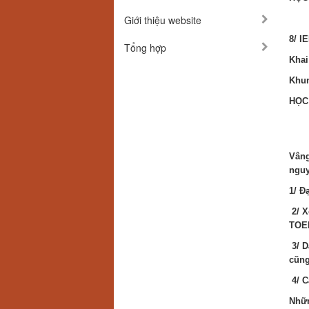
Giới thiệu website
8/ I
Tổng hợp
Khai
Khun
HỌC
Vâng
nguy
1/ Đ
2/ X
TOEI
3/ D
cũng
4/ C
Nhữn