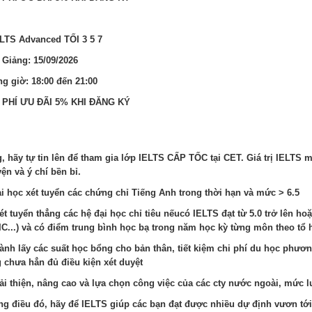
ELTS Advanced TỐI 3 5 7
 Giảng: 15/09/2026
g giờ: 18:00 đến 21:00
 PHÍ ƯU ĐÃI 5% KHI ĐĂNG KÝ
, hãy tự tin lên để tham gia lớp IELTS CẤP TỐC tại CET. Giá trị IELTS
ện và ý chí bền bỉ.
ại học xét tuyển các chứng chỉ Tiếng Anh trong thời hạn và mức > 6.5
ét tuyển thẳng các hệ đại học chỉ tiêu nếucó IELTS đạt từ 5.0 trở lên 
C...) và có điểm trung bình học bạ trong năm học kỳ từng môn theo tổ hợ
ành lấy các suất học bổng cho bản thân, tiết kiệm chi phí du học phươ
 chưa hẳn đủ điều kiện xét duyệt
ải thiện, nâng cao và lựa chọn công việc của các cty nước ngoài, mức lươ
g điều đó, hãy để IELTS giúp các bạn đạt được nhiều dự định vươn tớ