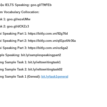
liệu IELTS Speaking: goo.gl/T9tFEb
m Vocabulary Collocation:
nk 1: goo.gl/wzeUMw
nk 2: goo.gl/dCKZz3
hi Speaking Part 1: https://bitly.com.vn/92g76d
hi Speaking Part 2: https://bitly.com.vn/q01pz64r36a
hi Speaking Part 3: https://bitly.com.vn/oz6ga2
le Speaking: bit.ly/samplespeakingpart2
ing Sample Task 1: bit.ly/ieltswritingtask1
ing Sample Task 2: bit.ly/ieltswritingtask02
ing Sample Task 1 (Geneal):
bit.ly/task1general