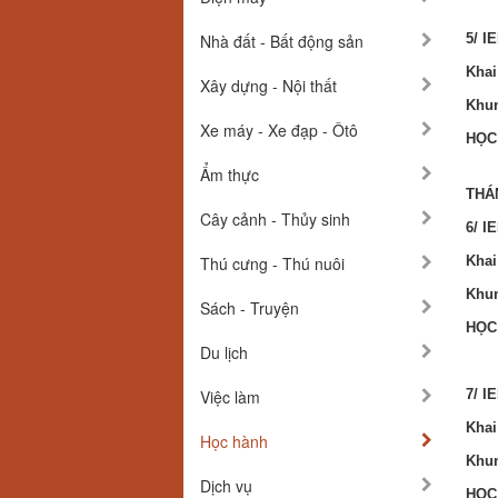
Nhà đất - Bất động sản
5/ I
Khai
Xây dựng - Nội thất
Khun
Xe máy - Xe đạp - Ôtô
HỌC
Ẩm thực
THÁ
Cây cảnh - Thủy sinh
6/ I
Thú cưng - Thú nuôi
Khai
Khun
Sách - Truyện
HỌC
Du lịch
Việc làm
7/ I
Khai
Học hành
Khun
Dịch vụ
HỌC