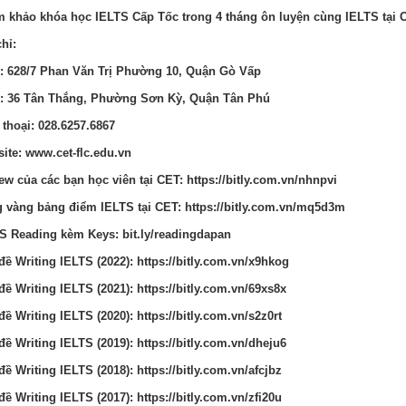
 khảo khóa học IELTS Cấp Tốc trong 4 tháng ôn luyện cùng IELTS tại 
chỉ:
: 628/7 Phan Văn Trị Phường 10, Quận Gò Vấp
: 36 Tân Thắng, Phường Sơn Kỳ, Quận Tân Phú
 thoại: 028.6257.6867
ite: www.cet-flc.edu.vn
ew của các bạn học viên tại CET: https://bitly.com.vn/nhnpvi
 vàng bảng điểm IELTS tại CET: https://bitly.com.vn/mq5d3m
S Reading kèm Keys: bit.ly/readingdapan
 đề Writing IELTS (2022): https://bitly.com.vn/x9hkog
 đề Writing IELTS (2021): https://bitly.com.vn/69xs8x
 đề Writing IELTS (2020): https://bitly.com.vn/s2z0rt
 đề Writing IELTS (2019): https://bitly.com.vn/dheju6
 đề Writing IELTS (2018): https://bitly.com.vn/afcjbz
 đề Writing IELTS (2017): https://bitly.com.vn/zfi20u