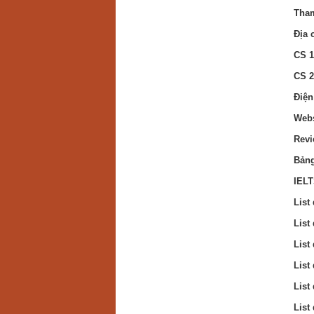
Tham
Địa 
CS 1
CS 2
Điện
Webs
Revi
Bảng
IELT
List
List
List
List
List
List