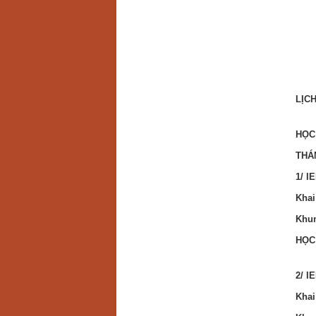
LỊCH
HỌC
THÁ
1/ I
Khai
Khun
HỌC
2/ I
Khai