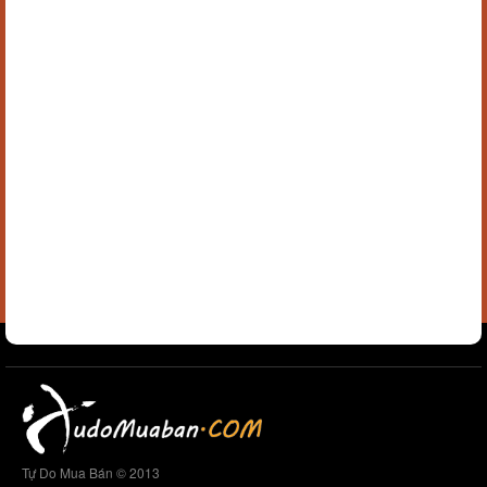
Tự Do Mua Bán © 2013