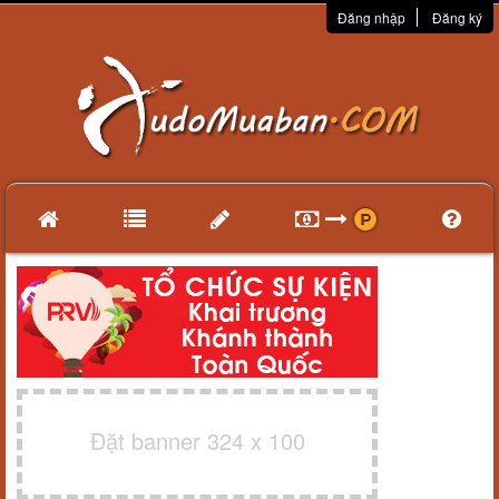
Đăng nhập
Đăng ký
Đặt banner 324 x 100