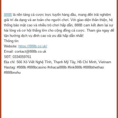
888B
là nền tảng cá cược trực tuyến hàng đầu, mang đến trải nghiệm
giải trí đa dạng và an toàn cho người chơi. Với giao diện thân thiện, hệ
thống bảo mật cao và nhiều trò chơi hấp dẫn, 888B cam kết đem lại sự
hài lòng và cơ hội thắng lớn cho cộng đồng cá cược. Tham gia ngay để
tận hưởng dịch vụ đỉnh cao và ưu đãi hấp dẫn nhất!
Thông tin:
Website:
https://888b.co.uk/
Email: contact@888b.co.uk
SĐT: 0334059761
Địa chỉ: 566 Xô Viết Nghệ Tĩnh, Thạnh Mỹ Tây, Hồ Chí Minh, Vietnam
Hastag: #888b #888bcasino #nhacai888b #link888b #888bthethao
#888bnohu