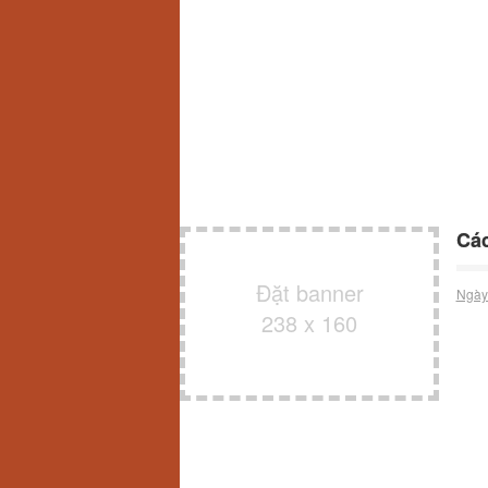
Các
Đặt banner
Ngày
238 x 160