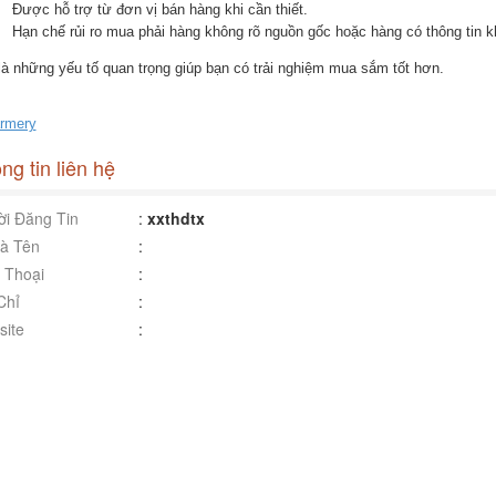
Được hỗ trợ từ đơn vị bán hàng khi cần thiết.
Hạn chế rủi ro mua phải hàng không rõ nguồn gốc hoặc hàng có thông tin 
là những yếu tố quan trọng giúp bạn có trải nghiệm mua sắm tốt hơn.
armery
ng tin liên hệ
i Đăng Tin
:
xxthdtx
à Tên
:
 Thoại
:
Chỉ
:
ite
: