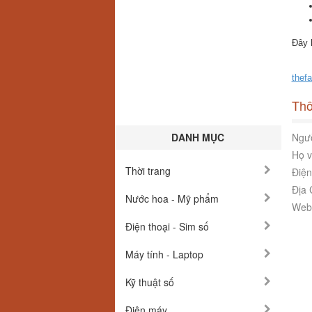
Đây 
thef
Thô
DANH MỤC
Ngườ
Họ v
Thời trang
Điện
Địa 
Nước hoa - Mỹ phẩm
Webs
Điện thoại - Sim số
Máy tính - Laptop
Kỹ thuật số
Điện máy