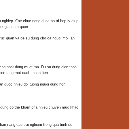
nghiep. Cac chuc nang duoc bo tri hop ly giup
oi gian lam quen.
ruc quan va de su dung cho ca nguoi moi lan
nang hoat dong muot ma. Du su dung dien thoai
nen tang mot cach thuan tien.
an duoc nhieu doi tuong nguoi dung hon.
i dung co the kham pha nhieu chuyen muc khac
an nang cao trai nghiem trong qua trinh su