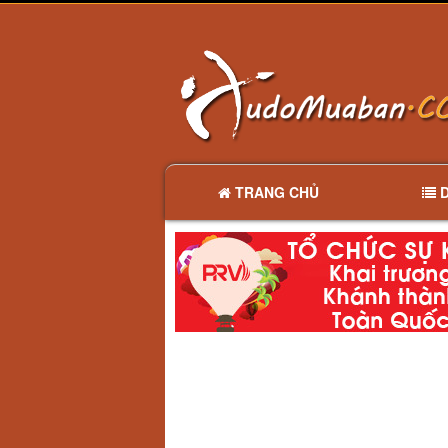
TRANG CHỦ