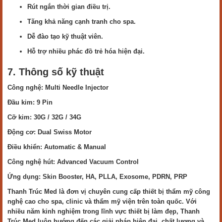
Rút ngắn thời gian điều trị.
Tăng khả năng cạnh tranh cho spa.
Dễ đào tạo kỹ thuật viên.
Hỗ trợ nhiều phác đồ trẻ hóa hiện đại.
7. Thông số kỹ thuật
Công nghệ: Multi Needle Injector
Đầu kim: 9 Pin
Cỡ kim: 30G / 32G / 34G
Động cơ: Dual Swiss Motor
Điều khiển: Automatic & Manual
Công nghệ hút: Advanced Vacuum Control
Ứng dụng: Skin Booster, HA, PLLA, Exosome, PDRN, PRP
Thanh Trúc Med là đơn vị chuyên cung cấp thiết bị thẩm mỹ công
nghệ cao cho spa, clinic và thẩm mỹ viện trên toàn quốc. Với
nhiều năm kinh nghiệm trong lĩnh vực thiết bị làm đẹp, Thanh
Trúc Med luôn hướng đến các giải pháp hiện đại, chất lượng và