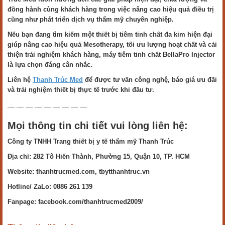
đồng hành cùng khách hàng trong việc nâng cao hiệu quả điều trị
cũng như phát triển dịch vụ thẩm mỹ chuyên nghiệp.
Nếu bạn đang tìm kiếm một thiết bị tiêm tinh chất đa kim hiện đại
giúp nâng cao hiệu quả Mesotherapy, tối ưu lượng hoạt chất và cải
thiện trải nghiệm khách hàng, máy tiêm tinh chất BellaPro Injector
là lựa chọn đáng cân nhắc.
Liên hệ
Thanh Trúc Med
để được tư vấn công nghệ, báo giá ưu đãi
và trải nghiệm thiết bị thực tế trước khi đầu tư.
__ __ __ __ __ __ __ __ __
Mọi thông tin chi tiết vui lòng liên hệ:
Công ty TNHH Trang thiết bị y tế thẩm mỹ Thanh Trúc
Địa chỉ: 282 Tô Hiến Thành, Phường 15, Quận 10, TP. HCM
Website: thanhtrucmed.com, tbytthanhtruc.vn
Hotline/ ZaLo: 0886 261 139
Fanpage: facebook.com/thanhtrucmed2009/