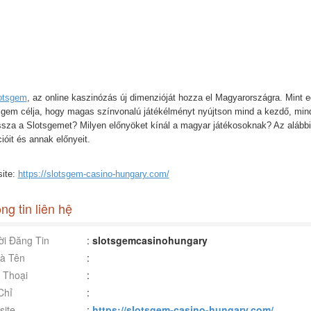
otsgem
, az online kaszinózás új dimenzióját hozza el Magyarországra. Mint eg
sgem célja, hogy magas színvonalú játékélményt nyújtson mind a kezdő, mind
ssza a Slotsgemet? Milyen előnyöket kínál a magyar játékosoknak? Az alábbi
ióit és annak előnyeit.
ite:
https://slotsgem-casino-hungary.com/
ng tin liên hệ
i Đăng Tin
:
slotsgemcasinohungary
à Tên
:
 Thoại
:
Chỉ
:
ite
:
https://slotsgem-casino-hungary.com/