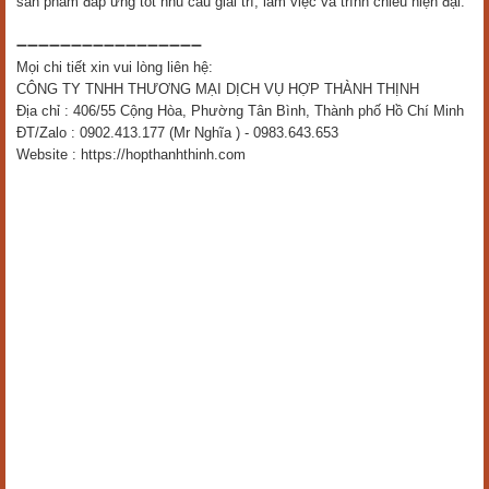
3. Ứng dụng thực tế của Bộ chuyển đổi Mini
DisplayPort-HDMI 4K 25cm T-G109
Trong môi trường doanh nghiệp,
Bộ chuyển đổi Mini DisplayPort-
HDMI 4K 25cm T-G109
được sử dụng để kết nối laptop với màn hình
lớn hoặc máy chiếu phục vụ các cuộc họp và hội thảo. Đối với người
dùng MacBook,
bộ chuyển đổi Mini DisplayPort sang HDMI 4K
giúp
kết nối dễ dàng với màn hình ngoài để mở rộng không gian làm việc,
nâng cao hiệu suất xử lý công việc. Trong lĩnh vực thiết kế đồ họa,
chỉnh sửa hình ảnh và dựng video,
đầu chuyển Mini DisplayPort
sang HDMI
hỗ trợ xuất hình ảnh chất lượng cao lên màn hình chuyên
dụng để đảm bảo độ chính xác màu sắc.
Ngoài ra,
adapter Mini DisplayPort HDMI T-G109
còn được ứng dụng
trong giáo dục, showroom, hệ thống quảng cáo kỹ thuật số và nhiều môi
trường trình chiếu chuyên nghiệp khác. Khả năng hỗ trợ UHD 4K giúp
sản phẩm đáp ứng tốt nhu cầu giải trí, làm việc và trình chiếu hiện đại.
➖➖➖➖➖➖➖➖➖➖➖➖➖➖➖➖➖