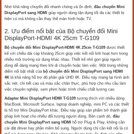
Nhờ khả năng chuyển đổi nhanh chóng và ổn định,
đầu chuyển Mini
DisplayPort sang HDMI
giúp người dùng tận dụng tối đa các thiết bị
hiện có mà không cần thay thế màn hình hoặc TV.
2. Ưu điểm nổi bật của Bộ chuyển đổi Mini
DisplayPort-HDMI 4K 25cm T-G109
Bộ chuyển đổi Mini DisplayPort-HDMI 4K 25cm T-G109
được thiết
kế với chiều dài cáp khoảng 25cm giúp việc kết nối linh hoạt hơn trong
nhiều môi trường sử dụng khác nhau. Thiết kế nhỏ gọn giúp người
dùng dễ dàng mang theo khi di chuyển hoặc làm việc. Một trong những
điểm nổi bật nhất của
bộ chuyển đổi Mini DisplayPort sang HDMI
4K
là khả năng hỗ trợ độ phân giải UHD 4K. Điều này mang lại hình ảnh
sắc nét, chi tiết cao và màu sắc chân thực, phù hợp cho nhu cầu làm
việc chuyên nghiệp, xem phim hoặc trình chiếu chất lượng cao.
Adapter Mini DisplayPort HDMI T-G109
tương thích với nhiều dòng
MacBook, Microsoft Surface, laptop doanh nghiệp, mini PC và các thiết
bị hỗ trợ Mini DisplayPort khác. Điều này giúp sản phẩm trở thành giải
pháp linh hoạt cho nhiều đối tượng người dùng. Bên cạnh đó,
đầu
chuyển Mini DisplayPort sang HDMI
hỗ trợ Plug & Play, không cần
cài đặt driver hay phần mềm bổ sung. Người dùng chỉ cần kết nối là có