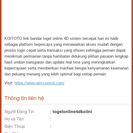
KOITOTO link bandar togel online 4D sistem tercepat hari ini hadir
sebagai platform terpercaya yang menawarkan akses mudah dengan
proses login cepat serta transaksi yang efisien sehingga pemain dapat
menikmati permainan tanpa hambatan didukung pilihan pasaran lengkap
hasil undian transparan dan update real time yang meningkatkan
kepercayaan serta memberikan manfaat berupa kenyamanan keamanan
dan peluang menang yang lebih optimal bagi setiap pemain
Visit:
https://www.rain-control.com/
Thông tin liên hệ
Người Đăng Tin
:
togelonline4dkoiini
Họ và Tên
:
Điện Thoại
: