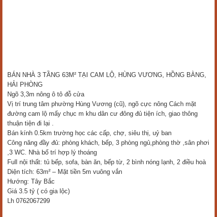
BÁN NHÀ 3 TẦNG 63M² TẠI CAM LỘ, HÙNG VƯƠNG, HỒNG BÀNG,
HẢI PHÒNG
Ngõ 3,3m nông ô tô đỗ cửa
Vị trí trung tâm phường Hùng Vương (cũ), ngõ cực nông Cách mặt
đường cam lộ mấy chục m khu dân cư đông đủ tiện ích, giao thông
thuận tiện đi lại .
Bán kính 0.5km trường học các cấp, chợ, siêu thị, uỷ ban
Công năng đầy đủ: phòng khách, bếp, 3 phòng ngủ,phòng thờ ,sân phơi
,3 WC. Nhà bố trí hợp lý thoáng
Full nội thất: tủ bếp, sofa, bàn ăn, bếp từ, 2 bình nóng lạnh, 2 điều hoà
Diện tích: 63m² – Mặt tiền 5m vuông vắn
Hướng: Tây Bắc
Giá 3.5 tỷ ( có gia lộc)
Lh 0762067299