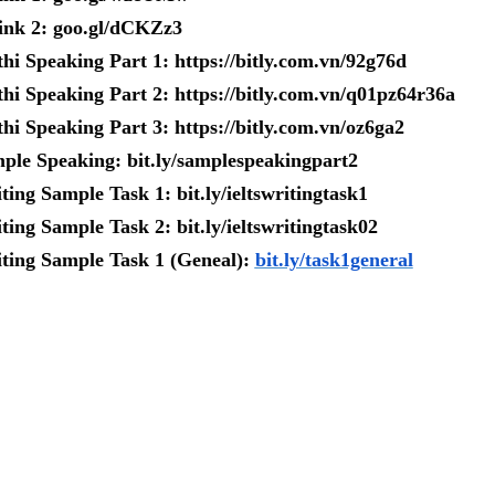
ink 2: goo.gl/dCKZz3
thi Speaking Part 1: https://bitly.com.vn/92g76d
thi Speaking Part 2: https://bitly.com.vn/q01pz64r36a
thi Speaking Part 3: https://bitly.com.vn/oz6ga2
ple Speaking: bit.ly/samplespeakingpart2
ting Sample Task 1: bit.ly/ieltswritingtask1
ting Sample Task 2: bit.ly/ieltswritingtask02
ting Sample Task 1 (Geneal):
bit.ly/task1general