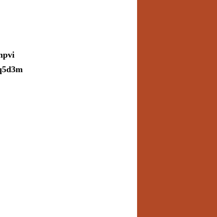
npvi
mq5d3m