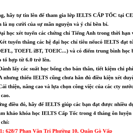
g, hãy tự tin lên để tham gia lớp IELTS CẤP TỐC tại CE
n là nụ cười của sự mãn nguyện và ý chí bền bỉ.
Đại học xét tuyển các chứng chỉ Tiếng Anh trong thời hạn 
Xét tuyển thẳng các hệ đại học chỉ tiêu nếucó IELTS đạt t
EFL, TOEFL iBT, TOEIC...) và có điểm trung bình học 
o tổ hợp từ 6.0 trở lên.
Dành lấy các suất học bổng cho bản thân, tiết kiệm chi ph
 nhưng thiếu IELTS cũng chưa hẳn đủ điều kiện xét duy
Cải thiện, nâng cao và lựa chọn công việc của các cty nước
 cao.
ng điều đó, hãy để IELTS giúp các bạn đạt được nhiều d
m khảo khóa học IELTS Cấp Tốc trong 4 tháng ôn luyện
 chỉ:
1: 628/7 Phan Văn Trị Phường 10, Quận Gò Vấp