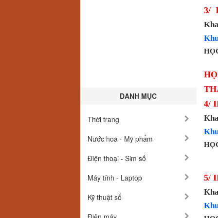
3/ 
Kha
Khu
HỌC
HỌ
TH
DANH MỤC
4/ 
Kha
Thời trang
Khu
Nước hoa - Mỹ phẩm
HỌC
Điện thoại - Sim số
Máy tính - Laptop
5/ 
Kha
Kỹ thuật số
Khu
Điện máy