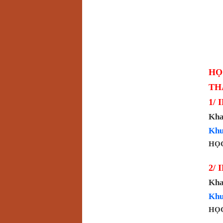
HỌ
TH
1/ 
Kha
Khu
HỌC
2/ 
Kha
Khu
HỌC