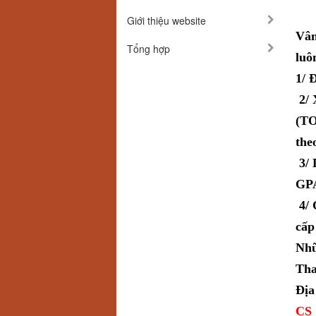
Giới thiệu website
Vân
Tổng hợp
luô
1/ 
2/ 
(TO
the
3/ 
GPA
4/ 
cấp
Nhữ
Tha
Địa
CS 