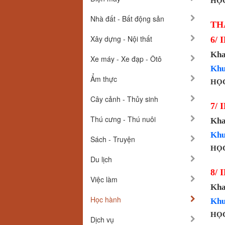
HỌC
Nhà đất - Bất động sản
TH
Xây dựng - Nội thất
6/ 
Kha
Xe máy - Xe đạp - Ôtô
Khu
Ẩm thực
HỌC
Cây cảnh - Thủy sinh
7/ 
Thú cưng - Thú nuôi
Kha
Khu
Sách - Truyện
HỌC
Du lịch
8/ 
Việc làm
Kha
Học hành
Khu
HỌC
Dịch vụ