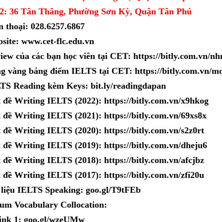
2: 36 Tân Thắng, Phường Sơn Kỳ, Quận Tân Phú
n thoại: 028.6257.6867
site: www.cet-flc.edu.vn
iew của các bạn học viên tại CET: https://bitly.com.vn/nh
g vàng bảng điểm IELTS tại CET: https://bitly.com.vn/
TS Reading kèm Keys: bit.ly/readingdapan
t đề Writing IELTS (2022): https://bitly.com.vn/x9hkog
t đề Writing IELTS (2021): https://bitly.com.vn/69xs8x
t đề Writing IELTS (2020): https://bitly.com.vn/s2z0rt
t đề Writing IELTS (2019): https://bitly.com.vn/dheju6
t đề Writing IELTS (2018): https://bitly.com.vn/afcjbz
t đề Writing IELTS (2017): https://bitly.com.vn/zfi20u
 liệu IELTS Speaking: goo.gl/T9tFEb
um Vocabulary Collocation:
ink 1: goo.gl/wzeUMw