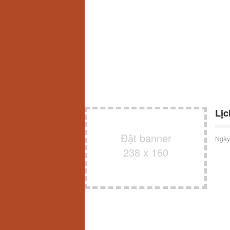
Lịc
Đặt banner
Ngày
238 x 160