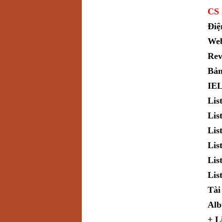
CS 
Điệ
Web
Rev
Bản
IEL
Lis
Lis
Lis
Lis
Lis
Lis
Tài
Alb
+ L