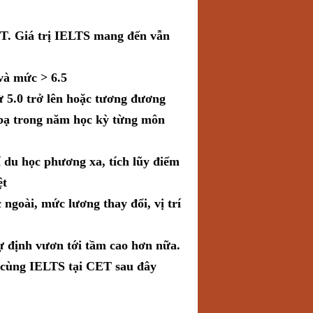
T. Giá trị IELTS mang đến vẫn
và mức > 6.5
ừ 5.0 trở lên hoặc tương đương
bạ trong năm học kỳ từng môn
í du học phương xa, tích lũy điểm
ệt
 ngoài, mức lương thay đổi, vị trí
ự định vươn tới tầm cao hơn nữa.
 cùng IELTS tại CET sau đây