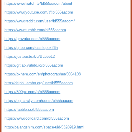
https://www.twitch.tv/bl555aacom/about
https://www.youtube.com/@bl555aacom
https://www.reddit.com/user/bl555aacom/
https://www.tumblr.com/bl555aacom
https://gravatar.com/bl555aacom
https://gitee.com/jessilopez26h
https://justpaste.it/u/BL55512
https://gitlab.vuhdo.io/bl555aacom
https://pxhere.com/en/photographer/5064108
http://delphi.larsbo.org/user/bl555aacom
https://500px.com/p/bl555aacom
https://egl.circlly.com/users/bl555aacom
https://fabble.cc/bl555aacom
https://www.collcard.com/bl555aacom
http://palangshim.com/space-uid-5328919.html