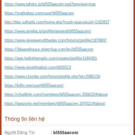
https://www.iglinks.io/bl555aacom-vpd?preview=true
https://matkafasi.com/user/bl555aacom
http://bbs.sdhuifa.com/home.php?mod=space&uid=1162837
https://www.ameba.jp/profile/general/bl555aacom/
https://www.giveawayoftheday.com/forums/profile/1979907
https://3dwarehouse.sketchup.com/by/bl555aacom
https://app.hellothematic.com/creator/profile/1164301
https://www.reverbnation.com/bl55513
https://www.chordie.com/forum/profile.php?id=2585139
https://killtv.me/user/bl555aacom/
https://chodilinh.com/members/bl555aacom.326623/#about
https://aoezone.net/members/bl555aacom.197021/#about
Thông tin liên hệ
Người Đăng Tin
:
bl555aacom