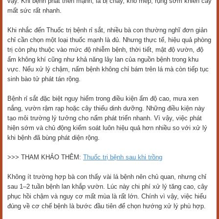
vậy. Khi bệnh phát triển mạnh, lá bị cháy, khô mép, rụng sớm khiến cây
mất sức rất nhanh.
Khi nhắc đến Thuốc trị bệnh rỉ sắt, nhiều bà con thường nghĩ đơn giản
chỉ cần chọn một loại thuốc mạnh là đủ. Nhưng thực tế, hiệu quả phòng
trị còn phụ thuộc vào mức độ nhiễm bệnh, thời tiết, mật độ vườn, độ
ẩm không khí cũng như khả năng lây lan của nguồn bệnh trong khu
vực. Nếu xử lý chậm, nấm bệnh không chỉ bám trên lá mà còn tiếp tục
sinh bào tử phát tán rộng.
Bệnh rỉ sắt đặc biệt nguy hiểm trong điều kiện ẩm độ cao, mưa xen
nắng, vườn rậm rạp hoặc cây thiếu dinh dưỡng. Những điều kiện này
tạo môi trường lý tưởng cho nấm phát triển nhanh. Vì vậy, việc phát
hiện sớm và chủ động kiểm soát luôn hiệu quả hơn nhiều so với xử lý
khi bệnh đã bùng phát diện rộng.
>>> THAM KHẢO THÊM:
Thuốc trị bệnh sau khi trồng
Không ít trường hợp bà con thấy vài lá bệnh nên chủ quan, nhưng chỉ
sau 1–2 tuần bệnh lan khắp vườn. Lúc này chi phí xử lý tăng cao, cây
phục hồi chậm và nguy cơ mất mùa là rất lớn. Chính vì vậy, việc hiểu
đúng về cơ chế bệnh là bước đầu tiên để chọn hướng xử lý phù hợp.