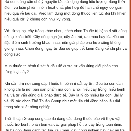
Bà con cũng cần chú ý nguyên tắc sử dụng đúng liều lượng, đúng thời
điểm và luân phiên nhóm hoạt chất phù hợp để hạn chế nguy cơ giảm
hiệu quả về lâu dài. Việc lạm dụng một dòng thuốc liên tục đôi khi khiến
hiệu quả xử lý không còn như kỳ vọng.
Với từng loại cây trồng khác nhau, cách chọn Thuốc trị bệnh rỉ sắt cũng
có sự khác biệt. Cây công nghiệp, cây ăn trái, rau màu hay lúa đều có
đặc điểm sinh trưởng khác nhau, nên giải pháp phù hợp cũng không
giống nhau. Chọn đúng ngay từ đầu sẽ giúp tiết kiệm đáng kể chi phí và
công sức.
Mua thuốc trị bệnh rỉ sắt ở đâu để được tư vấn đúng giải pháp cho
từng loại cây?
Khi cần tìm nơi cung cấp Thuốc trị bệnh rỉ sắt uy tín, điều bà con cần
không chỉ là nơi bán sản phẩm mà còn là nơi hiểu cây trồng, hiểu bệnh
hại và tư vấn đúng giải pháp thực tế. Đây là lý do nhiều bà con, đại lý
và đối tác chọn Thể Thuận Group như một địa chỉ đồng hành lâu dài
trong sản xuất nông nghiệp.
Thể Thuận Group cung cấp đa dạng các dòng thuốc bảo vệ thực vật,
thuốc trừ bệnh, phân bón và các giải pháp hỗ trợ cây trồng toàn diện.
Dù bà con đang canh tác lúa, rau màu, cây công nghiệp hay cây ăn trái,