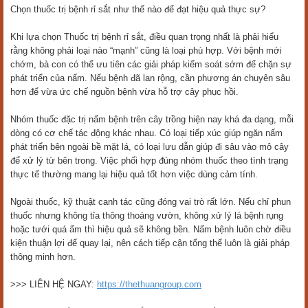
Chọn thuốc trị bệnh rỉ sắt như thế nào để đạt hiệu quả thực sự?
Khi lựa chọn Thuốc trị bệnh rỉ sắt, điều quan trọng nhất là phải hiểu
rằng không phải loại nào “mạnh” cũng là loại phù hợp. Với bệnh mới
chớm, bà con có thể ưu tiên các giải pháp kiểm soát sớm để chặn sự
phát triển của nấm. Nếu bệnh đã lan rộng, cần phương án chuyên sâu
hơn để vừa ức chế nguồn bệnh vừa hỗ trợ cây phục hồi.
Nhóm thuốc đặc trị nấm bệnh trên cây trồng hiện nay khá đa dạng, mỗi
dòng có cơ chế tác động khác nhau. Có loại tiếp xúc giúp ngăn nấm
phát triển bên ngoài bề mặt lá, có loại lưu dẫn giúp đi sâu vào mô cây
để xử lý từ bên trong. Việc phối hợp đúng nhóm thuốc theo tình trạng
thực tế thường mang lại hiệu quả tốt hơn việc dùng cảm tính.
Ngoài thuốc, kỹ thuật canh tác cũng đóng vai trò rất lớn. Nếu chỉ phun
thuốc nhưng không tỉa thông thoáng vườn, không xử lý lá bệnh rụng
hoặc tưới quá ẩm thì hiệu quả sẽ không bền. Nấm bệnh luôn chờ điều
kiện thuận lợi để quay lại, nên cách tiếp cận tổng thể luôn là giải pháp
thông minh hơn.
>>> LIÊN HỆ NGAY:
https://thethuangroup.com