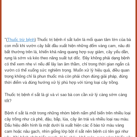
"(
Thuốc trừ bệnh
) Thuốc trị bệnh rỉ sắt luôn là mối quan tâm lớn của bà
con mỗi khi vườn cây bắt đầu xuất hiện những đốm vàng cam, nâu đỏ
bất thường trên lá, khiến khả năng quang hợp suy giảm, cây yếu dần,
rụng lá sớm và kéo theo năng suất tụt dốc. Đây không phải dạng bệnh
có thể xem nhẹ vì nếu để lây lan âm thầm, chỉ trong thời gian ngắn cả
vườn có thể xuống sức nghiêm trọng. Muốn xử lý hiệu quả, điều quan
trọng không chỉ là phun thuốc mà còn phải chọn đúng giải pháp, đúng
thời điểm và đúng hướng xử lý phù hợp với từng loại cây trồng.
Thuốc trị bệnh rỉ sắt là gì và vì sao bà con cần xử lý càng sớm càng
tốt?
Bệnh rỉ sắt là một trong những nhóm bệnh nấm phổ biến trên nhiều loại
cây trồng như cà phê, đậu, bắp, lúa, cây ăn trái và nhiều loại rau màu.
Dấu hiệu điển hình là mặt dưới lá xuất hiện các ổ bào tử màu vàng
cam hoặc nâu gạch, nhìn giống lớp bột rỉ sắt nên bệnh có tên gọi như