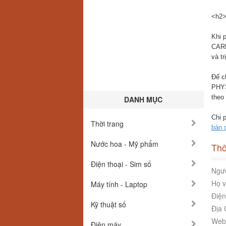
<h2>
Khi 
CARE
và t
Đế ch
PHYS
theo 
DANH MỤC
Chi 
Thời trang
bàn 
Nước hoa - Mỹ phẩm
Thô
Điện thoại - Sim số
Ngườ
Họ v
Máy tính - Laptop
Điện
Kỹ thuật số
Địa 
Webs
Điện máy