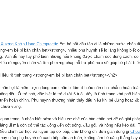
Xương Khớp Usac Chiropractic
Em bé bắt đầu tập đi là những bước chân đầ
ong>em bé bị bàn chân bẹt</strong>, nhiều phụ huynh sẽ lo lắng không biết 
g. Vấn đề này tuy phổ biến nhưng nếu không được chăm sóc đúng cách, có t
Hiểu rõ nguyên nhân và tìm phương pháp hỗ trợ phù hợp sẽ giúp bé phát triển
Hiểu rõ tình trạng <strong>em bé bị bàn chân bẹt</strong></h2>
chân bẹt là hiện tượng lòng bàn chân bị lõm ít hoặc gần như phẳng hoàn toà
hông đều. Ở trẻ nhỏ, đặc biệt là trẻ dưới 5 tuổi, đây là tình trạng khá phổ 
 triển hoàn chỉnh. Phụ huynh thường nhận thấy dấu hiệu khi bé đứng hoặc đi:
i chưa vững.
 quan trọng là nhận biết sớm và hiểu cơ chế của bàn chân bẹt để có giải ph
dáng đi mà còn có thể tác động đến cột sống, đầu gối, và hông nếu kéo dài.
 điều chỉnh cơ học và luyện tập cơ bắp, chứ không chỉ đơn giản dùng gi
Chữa
 này giúp phụ huynh có cách tiếp cận an toàn, không làm bé căng thẳng hay 