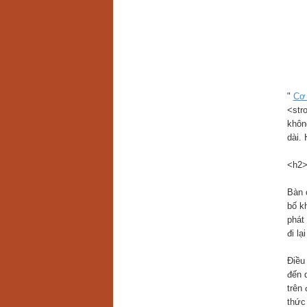
"
Cơ 
<str
khôn
dài. 
<h2>
Bàn 
bố k
phát
đi lạ
Điều
đến 
trên
thức