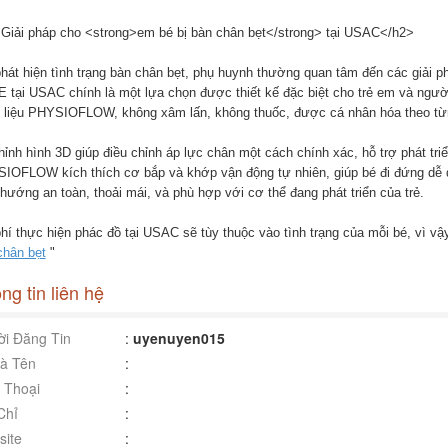
Giải pháp cho <strong>em bé bị bàn chân bẹt</strong> tại USAC</h2>
phát hiện tình trạng bàn chân bẹt, phụ huynh thường quan tâm đến các giải 
 tại USAC chính là một lựa chọn được thiết kế đặc biệt cho trẻ em và ngườ
rị liệu PHYSIOFLOW, không xâm lấn, không thuốc, được cá nhân hóa theo từ
ỉnh hình 3D giúp điều chỉnh áp lực chân một cách chính xác, hỗ trợ phát triển 
IOFLOW kích thích cơ bắp và khớp vận động tự nhiên, giúp bé đi đứng dễ dà
hướng an toàn, thoải mái, và phù hợp với cơ thể đang phát triển của trẻ.
phí thực hiện phác đồ tại USAC sẽ tùy thuộc vào tình trạng của mỗi bé, vì v
chân bẹt
"
ng tin liên hệ
i Đăng Tin
:
uyenuyen015
à Tên
:
 Thoại
:
Chỉ
:
ite
: