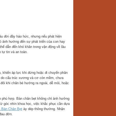
u đời đầy háo hức, nhưng nếu phát hiện
có ảnh hưởng đến sự phát triển của con hay
hể dẫn đến khó khăn trong vận động về lâu
 tự tin và an toàn.
n, khiến áp lực khi đứng hoặc đi chuyển phân
biến do cấu trúc xương và cơ còn mềm, chưa
 đôi khi chân bé hướng ra ngoài, dễ mỏi, hoặc
áp phù hợp. Bàn chân bẹt không chỉ ảnh hưởng
 Từ góc nhìn khoa học, việc khắc phục cần dựa
 Bàn Chân Bẹt
ày dép thông thường. Nhận
đau đớn.