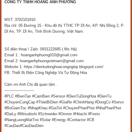
CÔNG TY TNHH HOÀNG ANH PHƯƠNG
MST: 3702101910
Địa chỉ: 05 Đường 15 - Khu đô thị TTHC TP Dĩ An, KP. Nhị Đồng 2, P.
Dĩ An, TP. Dĩ An, Tỉnh Bình Dương, Việt Nam.
Số điện thoại / Zalo: 0931222685 ( Ms Hà)
Email 1 : hoanganhphuong010@gmail.com
Email 2: hoanganhphuongvietnam@gmail.com
Website 1: https://dientudonghoacongngiep.blogspot.com/
FB: Thiết Bị Điện Công Nghiệp Và Tự Động Hóa
Cảm ơn Anh Chị đã quan tâm .
-------------------------
#PLC #BienTan #CamBien #Sensor #DienTuDongHoa #DienTu
#ChuyenCungCap #ThietBiDien #GiaRe #ChinhHang #DongCo #Servo
#BoGiamToc #NhapKhau #GiaTot #ChuyenPhanPhoi #NhaPhanPhoi
#DaiLy #Mitsubishi #Schneider #Omron #Hitachi #Festo
#NangLuongMatTroi #Solar #Energy #Contactor #CB
#CauDao#CauDaoDien