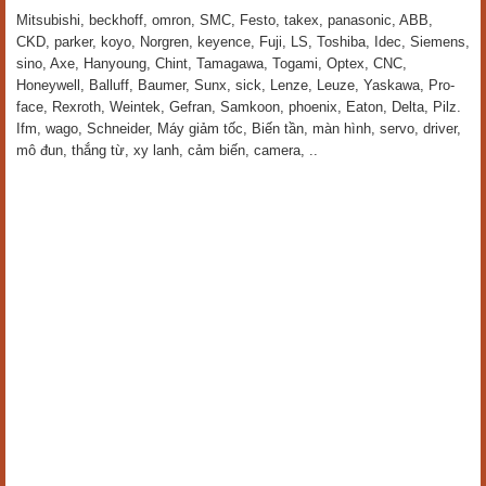
Mitsubishi, beckhoff, omron, SMC, Festo, takex, panasonic, ABB,
CKD, parker, koyo, Norgren, keyence, Fuji, LS, Toshiba, Idec, Siemens,
sino, Axe, Hanyoung, Chint, Tamagawa, Togami, Optex, CNC,
Honeywell, Balluff, Baumer, Sunx, sick, Lenze, Leuze, Yaskawa, Pro-
face, Rexroth, Weintek, Gefran, Samkoon, phoenix, Eaton, Delta, Pilz.
Ifm, wago, Schneider, Máy giảm tốc, Biến tần, màn hình, servo, driver,
mô đun, thắng từ, xy lanh, cảm biến, camera, ..