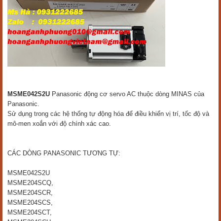
MSME042S2U
Panasonic động cơ servo AC thuộc dòng MINAS của
Panasonic.
Sử dụng trong các hệ thống tự động hóa để điều khiển vị trí, tốc độ và
mô-men xoắn với độ chính xác cao.
CÁC DÒNG PANASONIC TƯƠNG TỰ:
MSME042S2U
MSME204SCQ,
MSME204SCR,
MSME204SCS,
MSME204SCT,