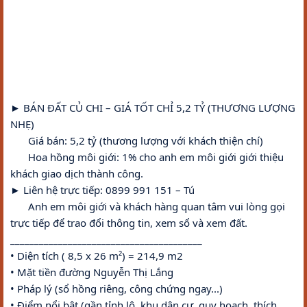
► BÁN ĐẤT CỦ CHI – GIÁ TỐT CHỈ 5,2 TỶ (THƯƠNG LƯỢNG 
NHẸ)
♦
 Giá bán: 5,2 tỷ (thương lượng với khách thiện chí)
♦
 Hoa hồng môi giới: 1% cho anh em môi giới giới thiệu 
khách giao dịch thành công.
► Liên hệ trực tiếp: 0899 991 151 – Tú
♦
 Anh em môi giới và khách hàng quan tâm vui lòng gọi 
trực tiếp để trao đổi thông tin, xem sổ và xem đất.
________________________________________
• Diện tích ( 8,5 x 26 m²) = 214,9 m2 
• Mặt tiền đường Nguyễn Thị Lắng
• Pháp lý (sổ hồng riêng, công chứng ngay...) 
• Điểm nổi bật (gần tỉnh lộ, khu dân cư, quy hoạch, thích 