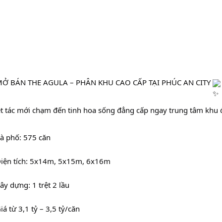
MỞ BÁN THE AGULA – PHÂN KHU CAO CẤP TẠI PHÚC AN CITY 
ệt tác mới chạm đến tinh hoa sống đẳng cấp ngay trung tâm khu đ
à phố: 575 căn
Diện tích: 5x14m, 5x15m, 6x16m
ây dựng: 1 trệt 2 lầu
iá từ 3,1 tỷ – 3,5 tỷ/căn