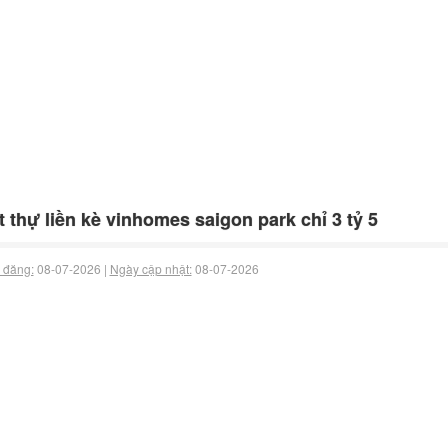
t thự liền kè vinhomes saigon park chỉ 3 tỷ 5
 đăng:
08-07-2026 |
Ngày cập nhật:
08-07-2026