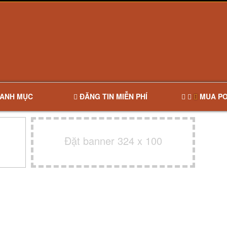
ANH MỤC
ĐĂNG TIN MIỄN PHÍ
MUA PO
Đặt banner 324 x 100