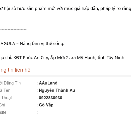
Cơ hội sở hữu sản phẩm mới với mức giá hấp dẫn, pháp lý rõ ràng v
-------------------
 AGULA – Nâng tầm vị thế sống.
Địa chỉ: KĐT Phúc An City, Ấp Mới 2, xã Mỹ Hạnh, tỉnh Tây Ninh 
ng tin liên hệ
i Đăng Tin
:
AAuLand
à Tên
:
Nguyễn Thành Âu
 Thoại
:
0922830930
Chỉ
:
Gò Vấp
ite
: