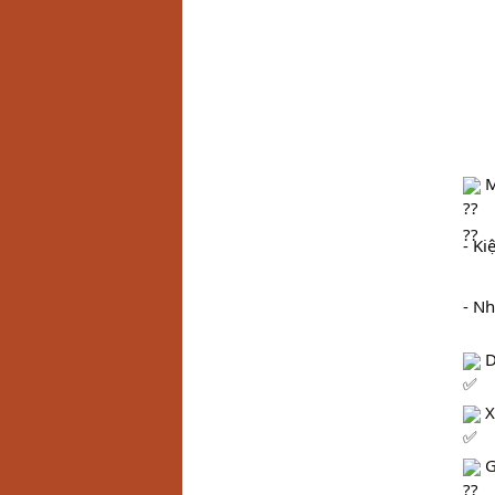
 
- Ki
- Nh
 
 X
 G