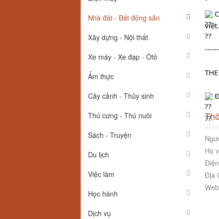
 
Nhà đất - Bất động sản
việt.
Xây dựng - Nội thất
-----
Xe máy - Xe đạp - Ôtô
THE
Ẩm thực
 
Cây cảnh - Thủy sinh
Thô
Thú cưng - Thú nuôi
Sách - Truyện
Ngườ
Họ v
Du lịch
Điện
Việc làm
Địa 
Webs
Học hành
Dịch vụ