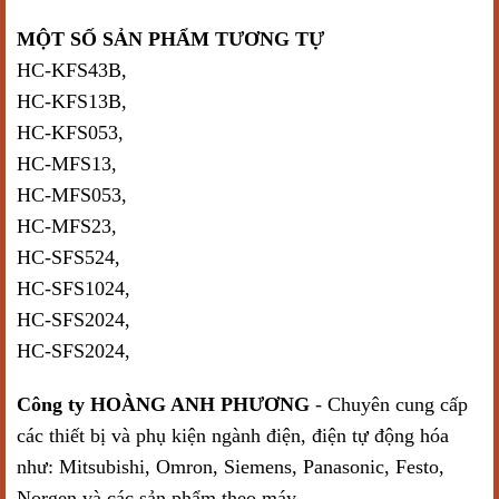
MỘT SỐ SẢN PHẨM TƯƠNG TỰ
HC-KFS43B,
HC-KFS13B,
HC-KFS053,
HC-MFS13,
HC-MFS053,
HC-MFS23,
HC-SFS524,
HC-SFS1024,
HC-SFS2024,
HC-SFS2024,
Công ty HOÀNG ANH PHƯƠNG
- Chuyên cung cấp
các thiết bị và phụ kiện ngành điện, điện tự động hóa
như: Mitsubishi, Omron, Siemens, Panasonic, Festo,
Norgen và các sản phẩm theo máy.