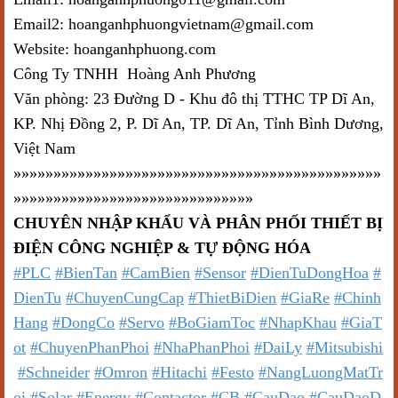
Email2: hoanganhphuongvietnam@gmail.com
Website: hoanganhphuong.com
Công Ty TNHH Hoàng Anh Phương
Văn phòng: 23 Đường D - Khu đô thị TTHC TP Dĩ An,
KP. Nhị Đồng 2, P. Dĩ An, TP. Dĩ An, Tỉnh Bình Dương,
Việt Nam
»»»»»»»»»»»»»»»»»»»»»»»»»»»»»»»»»»»»»»»»»»»»»»
»»»»»»»»»»»»»»»»»»»»»»»»»»»»»»
CHUYÊN NHẬP KHẨU VÀ PHÂN PHỐI THIẾT BỊ
ĐIỆN CÔNG NGHIỆP & TỰ ĐỘNG HÓA
#PLC
#BienTan
#CamBien
#Sensor
#DienTuDongHoa
#
DienTu
#ChuyenCungCap
#ThietBiDien
#GiaRe
#Chinh
Hang
#DongCo
#Servo
#BoGiamToc
#NhapKhau
#GiaT
ot
#ChuyenPhanPhoi
#NhaPhanPhoi
#DaiLy
#Mitsubishi
#Schneider
#Omron
#Hitachi
#Festo
#NangLuongMatTr
oi
#Solar
#Energy
#Contactor
#CB
#CauDao
#CauDaoD