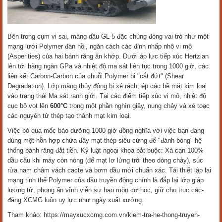
Bên trong cụm vi sai, màng dầu GL-5 đặc chủng đóng vai trò như một
mạng lưới Polymer đàn hồi, ngăn cách các đỉnh nhấp nhô vi mô
(Asperities) của hai bánh răng ăn khớp. Dưới áp lực tiếp xúc Hertzian
lên tới hàng ngàn GPa và nhiệt độ ma sát liên tục trong 1000 giờ, các
liên kết Carbon-Carbon của chuỗi Polymer bị "cắt đứt" (Shear
Degradation). Lớp màng thủy động bị xé rách, ép các bề mặt kim loại
vào trạng thái Ma sát ranh giới. Tại các điểm tiếp xúc vi mô, nhiệt độ
cục bộ vọt lên
600°C
trong một phần nghìn giây, nung chảy và xé toạc
các nguyên tử thép tạo thành mạt kim loại.
Việc bỏ qua mốc bảo dưỡng 1000 giờ đồng nghĩa với việc bạn đang
dùng một hỗn hợp chứa đầy mạt thép siêu cứng để "đánh bóng" hệ
thống bánh răng đắt tiền. Kỷ luật ngoại khoa bắt buộc: Xả cạn 100%
dầu cầu khi máy còn nóng (để mạt lơ lửng trôi theo dòng chảy), súc
rửa nam châm vách cacte và bơm dầu mới chuẩn xác. Tái thiết lập lại
mạng tinh thể Polymer của dầu truyền động chính là đắp lại lớp giáp
lượng tử, phong ấn vĩnh viễn sự hao mòn cơ học, giữ cho trục các-
đăng XCMG luôn uy lực như ngày xuất xưởng.
Tham khảo: https://mayxucxcmg.com.vn/kiem-tra-he-thong-truyen-