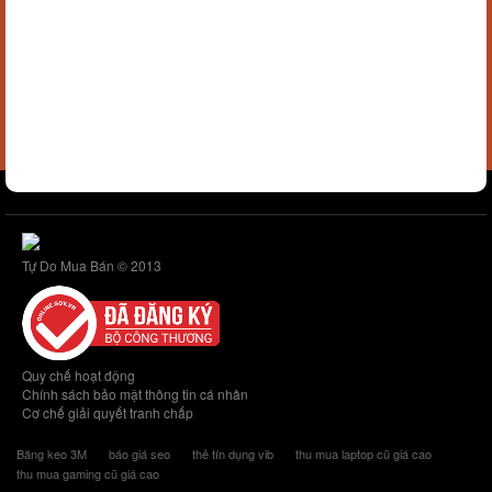
Tự Do Mua Bán © 2013
Quy chế hoạt động
Chính sách bảo mật thông tin cá nhân
Cơ chế giải quyết tranh chấp
Băng keo 3M
báo giá seo
thẻ tín dụng vib
thu mua laptop cũ giá cao
thu mua gaming cũ giá cao