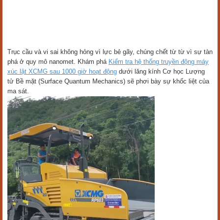
Trục cầu và vi sai không hỏng vì lực bẻ gãy, chúng chết từ từ vì sự tàn
phá ở quy mô nanomet. Khám phá
Kiểm tra hệ thống truyền động máy
xúc lật XCMG sau 1000 giờ hoạt động
dưới lăng kính Cơ học Lượng
tử Bề mặt (Surface Quantum Mechanics) sẽ phơi bày sự khốc liệt của
ma sát.