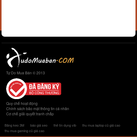
Tự Do Mua Bán © 2013
Quy chế hoạt động
Chính sách bảo mật thông tin cá nhân
Cơ chế giải quyết tranh chấp
Băng keo 3M
báo giá seo
thẻ tín dụng vib
thu mua laptop cũ giá cao
thu mua gaming cũ giá cao