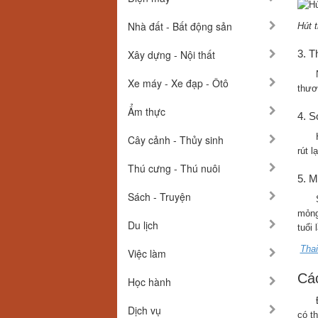
Nhà đất - Bất động sản
Hút 
Xây dựng - Nội thất
3. T
Xe máy - Xe đạp - Ôtô
thươ
Ẩm thực
4. S
Cây cảnh - Thủy sinh
rút l
Thú cưng - Thú nuôi
5. M
Sách - Truyện
mỏng
Du lịch
tuổi 
Thai
Việc làm
Các
Học hành
Dịch vụ
có t