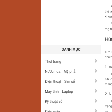
thể 
khoa
mẹ t
Hút
DANH MỤC
sức 
chứn
Thời trang
1. V
Nước hoa - Mỹ phẩm
Khi 
Điện thoại - Sim số
trứn
Máy tính - Laptop
2. N
Kỹ thuật số
trạn
Điện máy