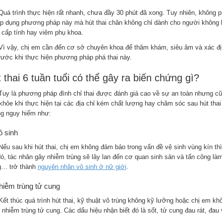
Quá trình thực hiện rất nhanh, chưa đầy 30 phút đã xong. Tuy nhiên, không 
áp dụng phương pháp này mà hút thai chân không chỉ dành cho người không b
 cấp tính hay viêm phụ khoa.
Vì vậy, chị em cần đến cơ sở chuyên khoa để thăm khám, siêu âm và xác địn
rước khi thực hiện phương pháp phá thai này.
 thai 6 tuần tuổi có thể gây ra biến chứng gì?
Tuy là phương pháp đình chỉ thai được đánh giá cao về sự an toàn nhưng cũ
khỏe khi thực hiện tại các địa chỉ kém chất lượng hay chăm sóc sau hút thai 
g nguy hiểm như:
ô sinh
Nếu sau khi hút thai, chị em không đảm bảo trong vấn đề vệ sinh vùng kín thì 
đó, tác nhân gây nhiễm trùng sẽ lây lan đến cơ quan sinh sản và tấn công làm
g… trở thành
nguyên nhân vô sinh ở nữ giới
.
hiễm trùng tử cung
Kết thúc quá trình hút thai, kỹ thuật vô trùng không kỹ lưỡng hoặc chị em kh
g nhiễm trùng tử cung. Các dấu hiệu nhận biết đó là sốt, tử cung đau rát, đ