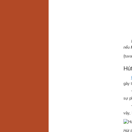
nếu
{tuva
Hút
gây t
sự ph
vậy,
Hút t