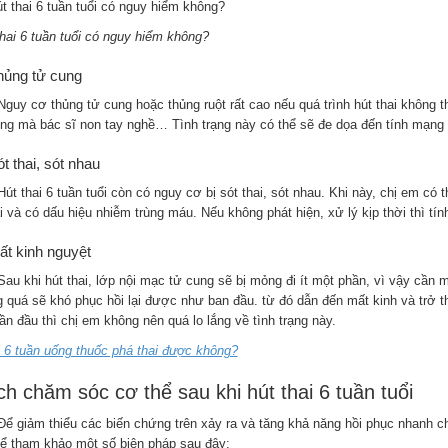
thai 6 tuần tuổi có nguy hiểm không?
hủng tử cung
Nguy cơ thủng tử cung hoặc thủng ruột rất cao nếu quá trình hút thai không t
ng mà bác sĩ non tay nghề… Tình trạng này có thể sẽ đe dọa đến tính mạng 
ót thai, sót nhau
Hút thai 6 tuần tuổi còn có nguy cơ bị sót thai, sót nhau. Khi này, chị em có
ại và có dấu hiệu nhiễm trùng máu. Nếu không phát hiện, xử lý kịp thời thì 
ất kinh nguyệt
Sau khi hút thai, lớp nội mạc tử cung sẽ bị mỏng đi ít một phần, vì vậy cần m
 quá sẽ khó phục hồi lại được như ban đầu. từ đó dẫn đến mất kinh và trở thà
lần đầu thì chị em không nên quá lo lắng về tình trạng này.
 6 tuần uống thuốc phá thai được không?
h chăm sóc cơ thể sau khi hút thai 6 tuần tuổi
Để giảm thiểu các biến chứng trên xảy ra và tăng khả năng hồi phục nhanh chó
hể tham khảo một số biện pháp sau đây: