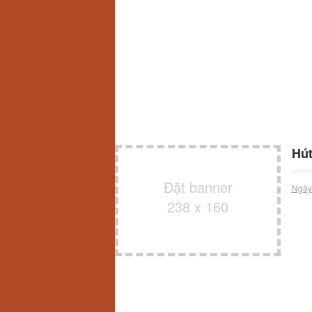
Hút
Đặt banner
Ngày
238 x 160