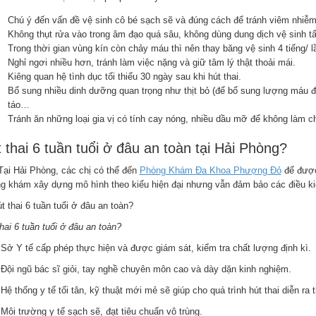
Chú ý đến vấn đề vệ sinh cô bé sạch sẽ và đúng cách để tránh viêm nhiễm
Không thụt rửa vào trong âm đạo quá sâu, không dùng dung dịch vệ sinh t
Trong thời gian vùng kín còn chảy máu thì nên thay băng vệ sinh 4 tiếng/ l
Nghỉ ngơi nhiều hơn, tránh làm việc nặng và giữ tâm lý thật thoải mái.
Kiêng quan hệ tình dục tối thiểu 30 ngày sau khi hút thai.
Bổ sung nhiều dinh dưỡng quan trọng như thịt bỏ (để bổ sung lượng máu đã 
táo…
Tránh ăn những loại gia vị có tính cay nóng, nhiều dầu mỡ để không làm c
 thai 6 tuần tuổi ở đâu an toàn tại Hải Phòng?
Tại Hải Phòng, các chị có thể đến
Phòng Khám Đa Khoa Phượng Đỏ
để được 
g khám xây dựng mô hình theo kiểu hiện đại nhưng vẫn đảm bảo các điều ki
hai 6 tuần tuổi ở đâu an toàn?
Sở Y tế cấp phép thực hiện và được giám sát, kiểm tra chất lượng định kì.
Đội ngũ bác sĩ giỏi, tay nghề chuyên môn cao và dày dặn kinh nghiệm.
Hệ thống y tế tối tân, kỹ thuật mới mẻ sẽ giúp cho quá trình hút thai diễn ra 
Môi trường y tế sạch sẽ, đạt tiêu chuẩn vô trùng.