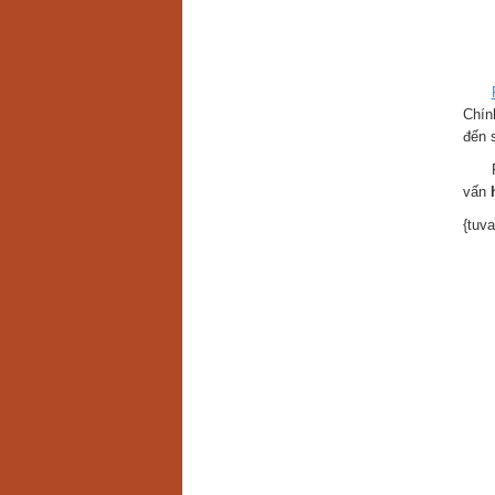
Chín
đến 
vấn
{tuva