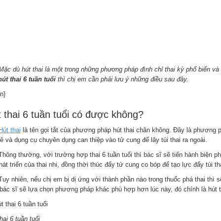
Mặc dù hút thai là một trong những phương pháp đình chỉ thai kỳ phổ biến v
hút thai 6 tuần tuổi
thì chị em cần phải lưu ý những điều sau đây.
n}
 thai 6 tuần tuổi có được không?
Hút thai
là tên gọi tắt của phương pháp hút thai chân không. Đây là phương p
ê và dụng cụ chuyên dụng can thiệp vào tử cung để lây túi thai ra ngoài.
Thông thường, với trường hợp thai 6 tuần tuổi thì bác sĩ sẽ tiến hành biện 
át triển của thai nhi, đồng thời thúc đẩy tử cung co bóp để tạo lực đẩy túi th
Tuy nhiên, nếu chị em bị dị ứng với thành phần nào trong thuốc phá thai th
 bác sĩ sẽ lựa chọn phương pháp khác phù hợp hơn lúc này, đó chính là hút th
hai 6 tuần tuổi