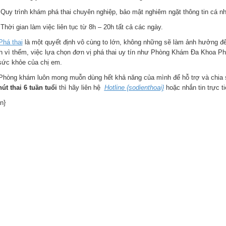
Quy trình khám phá thai chuyên nghiệp, bảo mật nghiêm ngặt thông tin cá nhâ
Thời gian làm việc liên tục từ 8h – 20h tất cả các ngày.
Phá thai
là một quyết định vô cùng to lớn, không những sẽ làm ảnh hưởng đế
h vì thếm, việc lựa chọn đơn vị phá thai uy tín như Phòng Khám Đa Khoa Ph
sức khỏe của chị em.
Phòng khám luôn mong muỗn dùng hết khả năng của mình để hỗ trợ và chia s
hút thai 6 tuần tuổi
thì hãy liên hệ
Hotline {sodienthoai}
hoặc nhắn tin trực t
n}