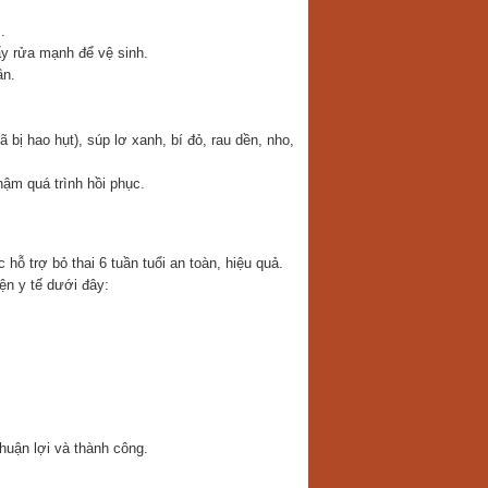
.
ẩy rửa mạnh để vệ sinh.
ần.
bị hao hụt), súp lơ xanh, bí đỏ, rau dền, nho,
hậm quá trình hồi phục.
hỗ trợ bỏ thai 6 tuần tuổi an toàn, hiệu quả.
ện y tế dưới đây:
thuận lợi và thành công.