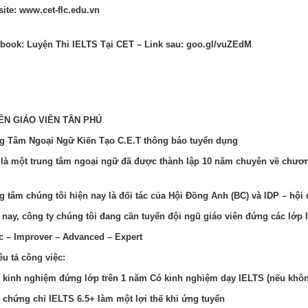
ite: www.cet-flc.edu.vn
book: Luyện Thi IELTS Tại CET – Link sau: goo.gl/vuZEdM
ỂN GIÁO VIÊN TÂN PHÚ
g Tâm Ngoại Ngữ Kiến Tạo C.E.T thông báo tuyển dụng
là một trung tâm ngoại ngữ đã được thành lập 10 năm chuyên về chươ
g tâm chúng tôi hiện nay là đối tác của Hội Đồng Anh (BC) và IDP – hội
 nay, công ty chúng tôi đang cần tuyển đội ngũ giáo viên đứng các lớp 
c – Improver – Advanced – Expert
êu tả công việc:
 kinh nghiệm đứng lớp trên 1 năm Có kinh nghiệm dạy IELTS (nếu khô
 chứng chỉ IELTS 6.5+ làm một lợi thế khi ứng tuyển