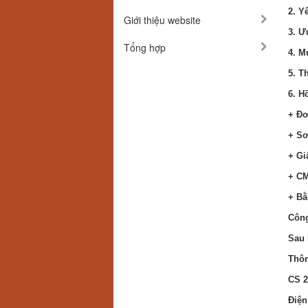
2. Y
Giới thiệu website
3. Ư
Tổng hợp
4. M
5. T
6. H
+ Đơ
+ Sơ
+ Gi
+ C
+ Bằ
Công
Sau 
Thôn
CS 2
Điện