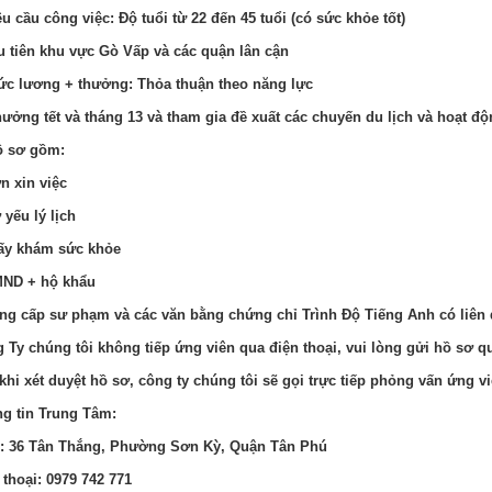
êu cầu công việc: Độ tuổi từ 22 đến 45 tuổi (có sức khỏe tốt)
u tiên khu vực Gò Vấp và các quận lân cận
ức lương + thưởng: Thỏa thuận theo năng lực
hưởng tết và tháng 13 và tham gia đề xuất các chuyến du lịch và hoạt đ
ồ sơ gồm:
n xin việc
 yếu lý lịch
ấy khám sức khỏe
MND + hộ khẩu
ng cấp sư phạm và các văn bằng chứng chỉ Trình Độ Tiếng Anh có liê
 Ty chúng tôi không tiếp ứng viên qua điện thoại, vui lòng gửi hồ sơ q
khi xét duyệt hồ sơ, công ty chúng tôi sẽ gọi trực tiếp phỏng vấn ứng vi
g tin Trung Tâm:
: 36 Tân Thắng, Phường Sơn Kỳ, Quận Tân Phú
 thoại: 0979 742 771