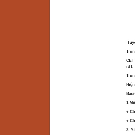
Tuyể
Trun
CET 
iBT.
Trun
Hiện
Basi
1.Mi
+ Có
+ Có
2. Y