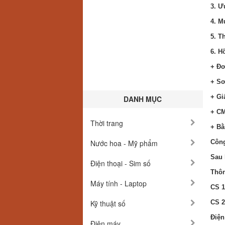
3. Ư
4. M
5. T
6. H
+ Đơ
+ Sơ
+ Gi
DANH MỤC
+ C
Thời trang
+ Bằ
Nước hoa - Mỹ phẩm
Công
Sau 
Điện thoại - Sim số
Thôn
Máy tính - Laptop
CS 1
Kỹ thuật số
CS 2
Điện
Điện máy