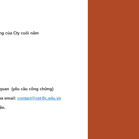
ộng của Cty cuối năm
n quan (yêu cầu công chứng)
ua email:
contact@cet-flc.edu.vn
ên.