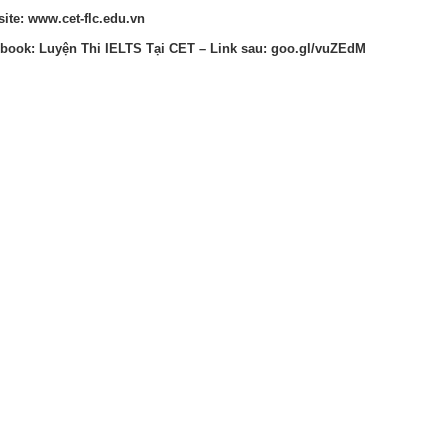
ite: www.cet-flc.edu.vn
book: Luyện Thi IELTS Tại CET – Link sau: goo.gl/vuZEdM