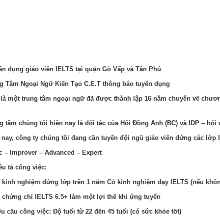
n dụng giáo viên IELTS tại quận Gò Vấp và Tân Phú
g Tâm Ngoại Ngữ Kiến Tạo C.E.T thông báo tuyển dụng
là một trung tâm ngoại ngữ đã được thành lập 16 năm chuyên về chươ
g tâm chúng tôi hiện nay là đối tác của Hội Đồng Anh (BC) và IDP – hội
 nay, công ty chúng tôi đang cần tuyển đội ngũ giáo viên đứng các lớp 
c – Improver – Advanced – Expert
êu tả công việc:
 kinh nghiệm đứng lớp trên 1 năm Có kinh nghiệm dạy IELTS (nếu khô
 chứng chỉ IELTS 6.5+ làm một lợi thế khi ứng tuyển
êu cầu công việc: Độ tuổi từ 22 đến 45 tuổi (có sức khỏe tốt)