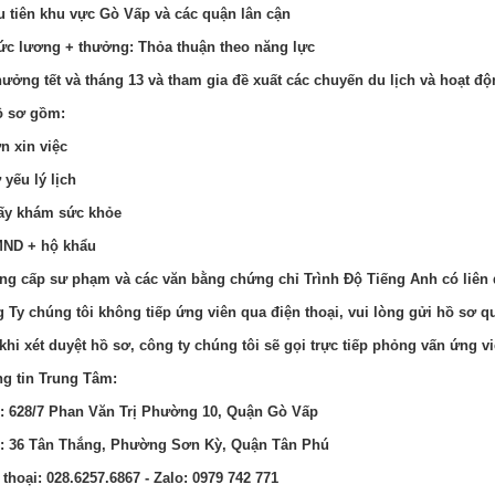
u tiên khu vực Gò Vấp và các quận lân cận
ức lương + thưởng: Thỏa thuận theo năng lực
hưởng tết và tháng 13 và tham gia đề xuất các chuyến du lịch và hoạt đ
ồ sơ gồm:
n xin việc
 yếu lý lịch
ấy khám sức khỏe
MND + hộ khẩu
ng cấp sư phạm và các văn bằng chứng chỉ Trình Độ Tiếng Anh có liê
 Ty chúng tôi không tiếp ứng viên qua điện thoại, vui lòng gửi hồ sơ q
khi xét duyệt hồ sơ, công ty chúng tôi sẽ gọi trực tiếp phỏng vấn ứng vi
g tin Trung Tâm:
: 628/7 Phan Văn Trị Phường 10, Quận Gò Vấp
: 36 Tân Thắng, Phường Sơn Kỳ, Quận Tân Phú
 thoại: 028.6257.6867 - Zalo: 0979 742 771