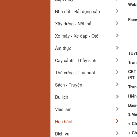
Webs
Nhà đất - Bất động sản
Face
Xây dựng - Nội thất
Xe máy - Xe đạp - Ôtô
Ẩm thực
TUY
Cây cảnh - Thủy sinh
Trun
Thú cưng - Thú nuôi
CET 
iBT.
Sách - Truyện
Trun
Du lịch
Hiện
Basi
Việc làm
1.Mi
Học hành
+ Có
Dịch vụ
+ Có