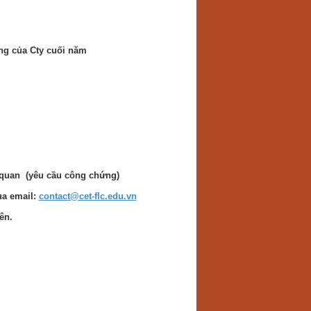
ộng của Cty cuối năm
n quan (yêu cầu công chứng)
ua email:
contact@cet-flc.edu.vn
ên.