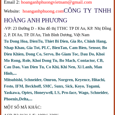
Email 2:
hoanganhphuongvietnam@gmail.com
CÔNG TY TNHH
Website:
hoanganhphuong.com
HOÀNG ANH PHƯƠNG
-VP: 23 Đường D - Khu đô thị TTHC TP Dĩ An, KP. Nhị Đồng
2, P. Dĩ An, TP. Dĩ An, Tỉnh Bình Dương, Việt Nam
Tu Dong Hoa, DienTu, Thiet Bi Dien, Gia Re, Chinh Hang,
Nhap Khau, Gia Tot, PLC, BienTan, Cam Bien, Sensor, Bo
Dieu Khien, Dong Co, Servo, Bo Giam Toc, Dau Do, Khoi
Mo Rong, Role, Khoi Dong Tu, Bo Mach, Contactor, CB,
Cau Dao, Van Dien Tu, Co Khi, Khi Nen, Xi Lanh, Man
Hinh,...
Mitsubishi, Schneider, Omron, Norgren, Keyence, Hitachi,
Festo, IFM, Beckhoff, SMC, Sunx, Sick, Koyo, Togami,
Yaskawa, Optex, Honeywell, LS, Pro-face, Wago, Schneider,
Phoenix,Delta,...
MỘT SỐ MÃ KHÁC: