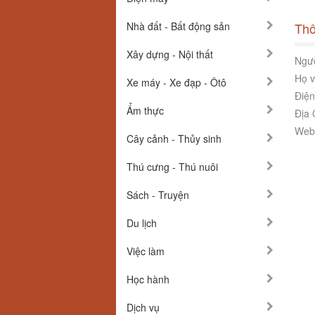
Nhà đất - Bất động sản
Thô
Xây dựng - Nội thất
Ngườ
Họ v
Xe máy - Xe đạp - Ôtô
Điện
Ẩm thực
Địa 
Webs
Cây cảnh - Thủy sinh
Thú cưng - Thú nuôi
Sách - Truyện
Du lịch
Việc làm
Học hành
Dịch vụ