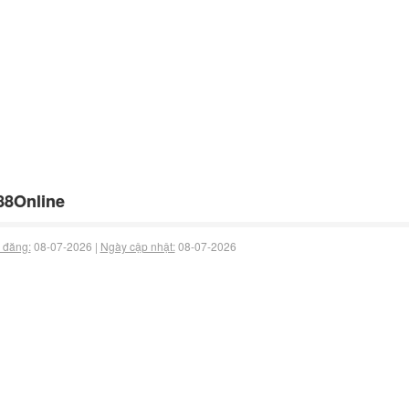
88Online
 đăng:
08-07-2026 |
Ngày cập nhật:
08-07-2026