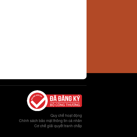
Quy chế hoạt động
Chính sách bảo mật thông tin cá nhân
Cơ chế giải quyết tranh chấp