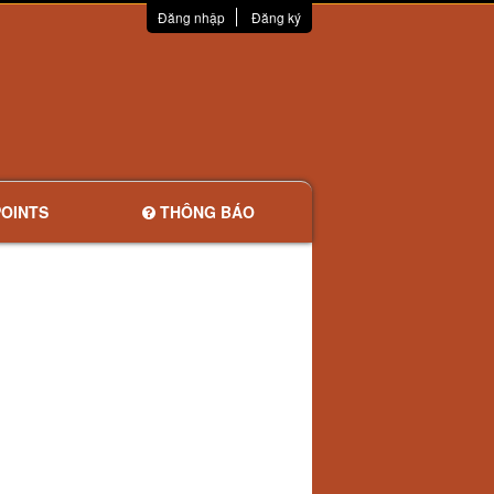
Đăng nhập
Đăng ký
OINTS
THÔNG BÁO