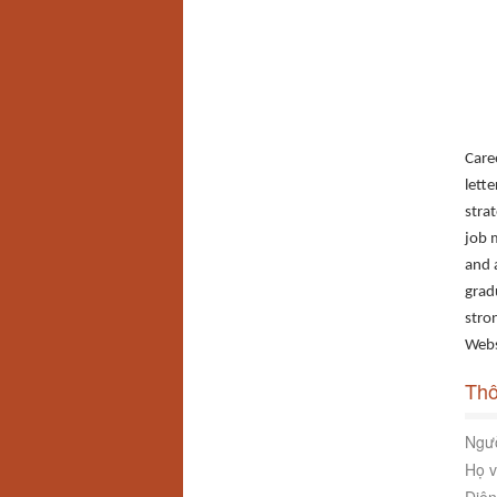
Care
lette
stra
job 
and a
grad
stro
Webs
Thô
Ngườ
Họ v