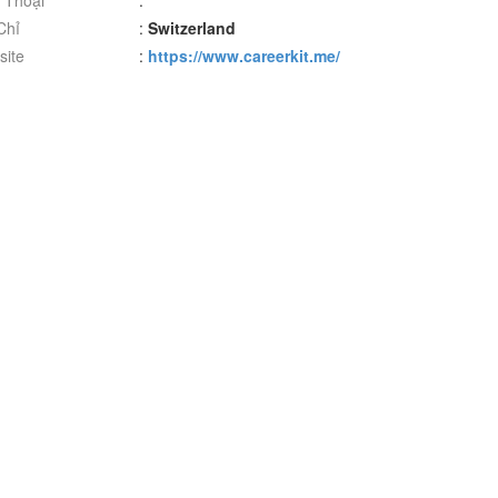
 Thoại
:
Chỉ
:
Switzerland
ite
:
https://www.careerkit.me/