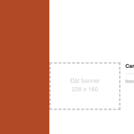
Car
Đặt banner
Ngày
238 x 160