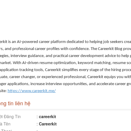
erkit is an AI-powered career platform dedicated to helping job seekers cre
rs, and professional career profiles with confidence. The Careerkit Blog pro
tegies, interview guidance, and practical career development advice to help 
market. With AI-driven resume optimization, keyword matching, resume sco
pplication tracking tools, Careerkit simplifies every stage of the hiring pr
uate, career changer, or experienced professional, Careerkit equips you wit
nger applications, increase interview opportunities, and accelerate career g
ite:
https://www.careerkit.me/
ng tin liên hệ
i Đăng Tin
:
careerkit
à Tên
:
Careerkit