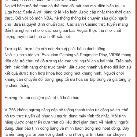
Người hâm mộ thể thao có thể theo dõi sát sao mọi diễn biến tại La
Liga hoặc Serie A với bảng tỷ lệ kèo luôn được cập nhật theo thời gian
thực. Đối với bộ môn NBA, hệ thống thống kê chuyên sâu giúp người
chơi đưa ra quyết định chuẩn xác. Các sảnh Casino trực tuyến mang
đến trải nghiệm như ở các sòng bài Las Vegas thực thụ nhờ chất
lượng truyền tải hình ảnh 4K sắc nét.
Tương tác trực tiếp với các đơn vị phát hành danh tiếng
Nhờ sự hợp tác với Evolution Gaming và Pragmatic Play, VIP66 mang
đến các trò chơi có độ tương tác cao với người chia bài thật. Trên máy
tính, các tính năng chat trực tuyến, đặt cược nhanh và theo dõi lịch sử
kết quả được tích hợp khoa học trong một khung hình. Người chơi
không cần chuyển đổi trang, giúp tối ưu hóa sự tập trung và gia tăng tỷ
lệ chiến thắng.
Hướng tới trải nghiệm giải trí số hoàn hảo
VIP66 không ngừng nâng cấp hệ thống thanh toán tự động và cơ chế
hỗ trợ trực tuyến để phục vụ người dùng máy tính tốt nhất. Mỗi tính
năng được phát triển dựa trên dữ liệu thời gian thực về hành vi người
dùng, đảm bảo tính công bằng và minh bạch trong mọi hoạt động. Đây
là nền tảng giải trí bền vững dành cho những ai tìm kiếm sự chuyên