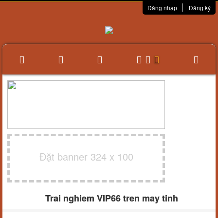
Đăng nhập
Đăng ký
Đặt banner 324 x 100
Trai nghiem VIP66 tren may tinh