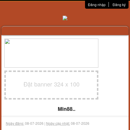
Đăng nhập
Đăng ký
Đặt banner 324 x 100
Min88..
Ngày đăng:
08-07-2026 |
Ngày cập nhật:
08-07-2026