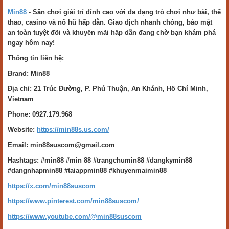
Min88
- Sân chơi giải trí đỉnh cao với đa dạng trò chơi như bài, thể
thao, casino và nổ hũ hấp dẫn. Giao dịch nhanh chóng, bảo mật
an toàn tuyệt đối và khuyến mãi hấp dẫn đang chờ bạn khám phá
ngay hôm nay!
Thông tin liên hệ:
Brand: Min88
Địa chỉ: 21 Trúc Đường, P. Phú Thuận, An Khánh, Hồ Chí Minh,
Vietnam
Phone: 0927.179.968
Website:
https://min88s.us.com/
Email: min88suscom@gmail.com
Hashtags: #min88 #min 88 #trangchumin88 #dangkymin88
#dangnhapmin88 #taiappmin88 #khuyenmaimin88
https://x.com/min88suscom
https://www.pinterest.com/min88suscom/
https://www.youtube.com/@min88suscom